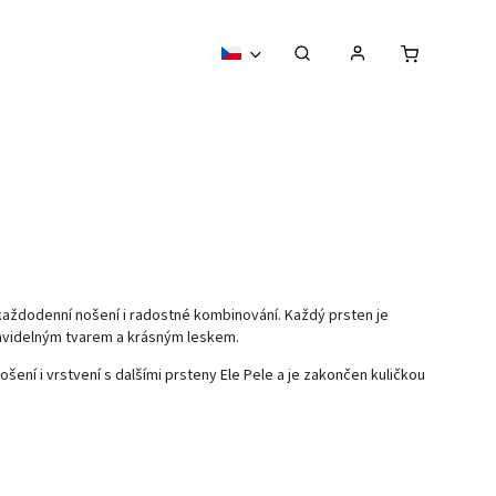
 každodenní nošení i radostné kombinování. Každý prsten je
pravidelným tvarem a krásným leskem.
šení i vrstvení s dalšími prsteny Ele Pele a je zakončen kuličkou