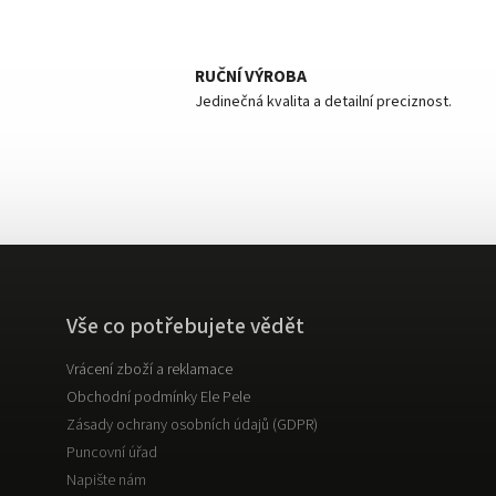
RUČNÍ VÝROBA
Jedinečná kvalita a detailní preciznost.
Vše co potřebujete vědět
Vrácení zboží a reklamace
Obchodní podmínky Ele Pele
Zásady ochrany osobních údajů (GDPR)
Puncovní úřad
Napište nám