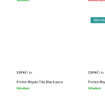
Skladem
Momentáln
BESTSEL
130 Kč
130 Kč
/ ks
/ ks
Prsten Miyuki Tila Black pure
Prsten Miy
Skladem
Skladem