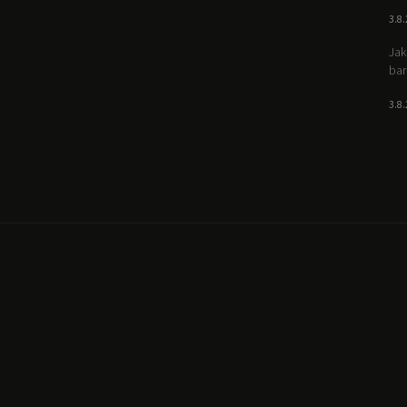
3.8
Jak
bar
3.8