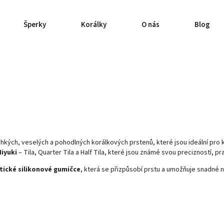
Šperky
Korálky
O nás
Blog
ehkých, veselých a pohodlných korálkových prstenů, které jsou ideální pro
iyuki
– Tila, Quarter Tila a Half Tila, které jsou známé svou precizností, 
tické silikonové gumičce
, která se přizpůsobí prstu a umožňuje snadné no
m