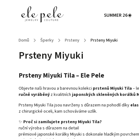
SUMMER 26☀️
Domů
/
Šperky
/
Prsteny
/
Prsteny Miyuki
Prsteny Miyuki
Prsteny Miyuki Tila – Ele Pele
Objevte naši hravou a barevnou kolekci
prstenů Miyuki Tila
– l
ručně vyráběný
z kvalitních
japonských skleněných korálků M
Prsteny Miyuki Tila jsou navrženy s důrazem na pohodlí díky
elas
z chirurgické oceli, kam schováváme uzlík.
✨
Proč si zamilujete prsteny Miyuki Tila?
ruční výroba s důrazem na detail
prémiové japonské korálky Miyuki s dokonale hladkým povrche