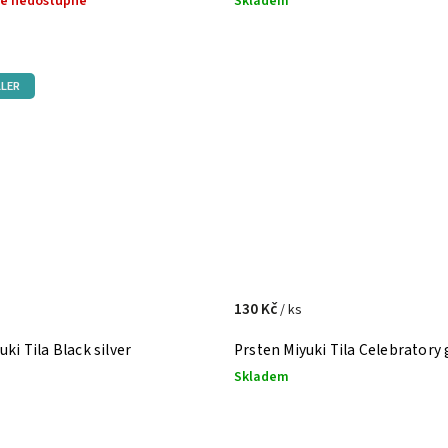
ě nedostupné
Skladem
LER
130 Kč
/ ks
uki Tila Black silver
Prsten Miyuki Tila Celebratory 
Skladem