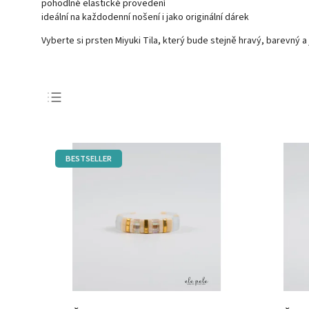
pohodlné elastické provedení
ideální na každodenní nošení i jako originální dárek
Vyberte si prsten Miyuki Tila, který bude stejně hravý, barevný a 
Nejprodávanější
Nejlevnější
BESTSELLER
Nejdražší
Abecedně