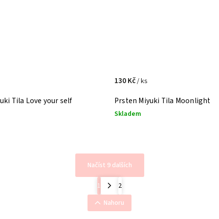
130 Kč
/ ks
uki Tila Love your self
Prsten Miyuki Tila Moonlight
Skladem
Načíst 9 dalších
1
2
Nahoru