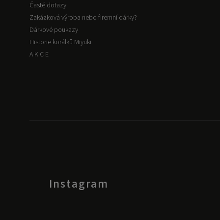
Časté dotazy
Zakázková výroba nebo firemní dárky?
Dárkové poukazy
Historie korálků Miyuki
A K C E
Instagram