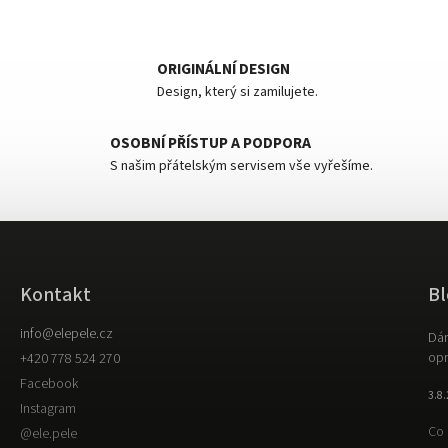
ORIGINÁLNÍ DESIGN
Design, který si zamilujete.
OSOBNÍ PŘÍSTUP A PODPORA
S našim přátelským servisem vše vyřešíme.
Kontakt
Bl
info
@
elepele.cz
Dár
opr
+420 778 524 270
Facebook
3.8
Instagram
Co 
@ele.pele