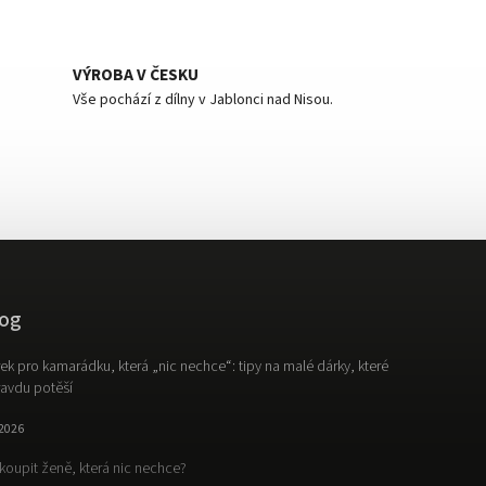
VÝROBA V ČESKU
Vše pochází z dílny v Jablonci nad Nisou.
og
ek pro kamarádku, která „nic nechce“: tipy na malé dárky, které
avdu potěší
.2026
koupit ženě, která nic nechce?