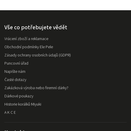
Vše co potřebujete vědět
Vrácení zboží a reklamace
Obchodní podmínky Ele Pele
Zásady ochrany osobních údajů (GDPR)
Puncovní úřad
Napište nám
Časté dotazy
Zakázková výroba nebo firemní dárky?
Dárkové poukazy
Historie korálků Miyuki
A K C E