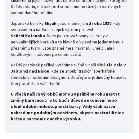
kliknete na jejich názvy, dostanete se do příslušných kategorií.
Každý odstín, má pak pod sebou mnoho různých barevných
variant daného odstínu.
Japonské korálky
Miyuki
jsou známe již
od roku 1930
, kdy
svou vášeň a nadšení v jejich výrobu projevil
Seiichi
Katsuoka
. Dnes jsou považovány za jedny z
nejkvalitnějších korálků a to hlavně díky svému jednotnému a
přesnému tvaru. Jsou známé mezi návrháři, umělci, ale i
korálkovými nadšenci po celém světě.
Každý prstýnek pečlivě vyrábíme ručně v naší dílně
Ele Pele v
Jablonci nad Nisou
, kde se snoubí tradiční šperkařské
řemeslo s moderním designem. Dopřejte si jedinečný kousek,
který podtrhne váš styl. 💫
U všech našich výrobků mohou v průběhu roku nastat
změny barevnosti
a to buď z důvodu ukončení nebo
dlouhodobé nedostupnosti barvy. Vždy však barvu
nahradíme podobným odstínem, abyste neztratili nic z
krásy a harmonie daného výrobku.