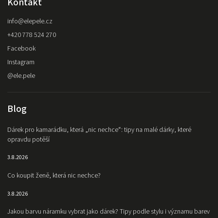
Kontakt
info
@
elepele.cz
+420 778 524 270
Facebook
Instagram
@ele.pele
Blog
Dárek pro kamarádku, která „nic nechce“: tipy na malé dárky, které
opravdu potěší
3.8.2026
Co koupit ženě, která nic nechce?
3.8.2026
Jakou barvu náramku vybrat jako dárek? Tipy podle stylu i významu barev