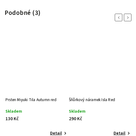
Podobné (3)
Previous
Next
Prsten Miyuki Tila Autumn red
Šňůrkový náramek Isla Red
Skladem
Skladem
130 Kč
290 Kč
Detail
Detail