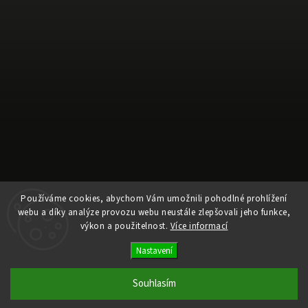
Používáme cookies, abychom Vám umožnili pohodlné prohlížení
webu a díky analýze provozu webu neustále zlepšovali jeho funkce,
Sledovat na Instagramu
výkon a použitelnost.
Více informací
Nastavení
Copyright 2026
Ele Pele
. Všechna práva vyhrazena.
Upravit nastavení cookies
Souhlasím
Vytvořil
Shoptet
| Design
Shoptak.cz