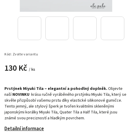
Kód:
Zvolte variantu
130 Kč
/ ks
Prstýnek Miyuki Tila – elegantní a pohodlný doplněk.
Objevte
naší
NOVINKU
krásu ručně vyráběného prstýnku Miyuki Tila, který se
skvěle přizpůsobí vašemu prstu díky elastické silikonové gumičce.
Tento jemný, ale stylový šperk je tvořen kvalitními skleněnými
japonskými korálky Miyuki Tila, Quater Tila a Half Tila, které jsou
známé svou precizností a hladkým povrchem.
Detailní informace