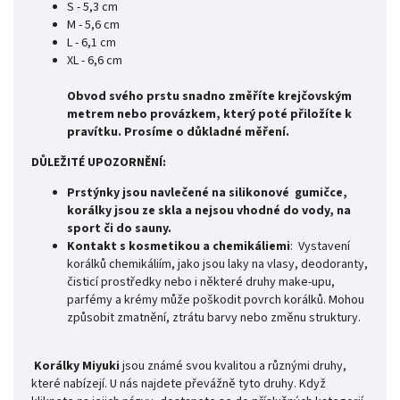
S - 5,3 cm
M - 5,6 cm
L - 6,1 cm
XL - 6,6 cm
Obvod svého prstu snadno změříte krejčovským
metrem nebo provázkem, který poté přiložíte k
pravítku. Prosíme o důkladné měření.
DŮLEŽITÉ UPOZORNĚNÍ:
Prstýnky jsou navlečené na silikonové gumičce,
korálky jsou ze skla a nejsou vhodné do vody, na
sport či do sauny.
Kontakt s kosmetikou a chemikáliemi
: Vystavení
korálků chemikáliím, jako jsou laky na vlasy, deodoranty,
čisticí prostředky nebo i některé druhy make-upu,
parfémy a krémy může poškodit povrch korálků. Mohou
způsobit zmatnění, ztrátu barvy nebo změnu struktury.
Korálky Miyuki
jsou známé svou kvalitou a různými druhy,
které nabízejí. U nás najdete převážně tyto druhy. Když