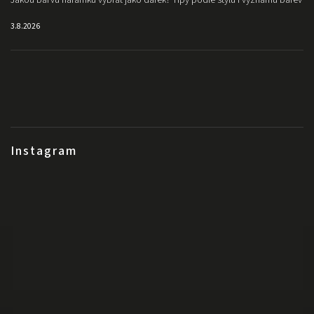
Jakou barvu náramku vybrat jako dárek? Tipy podle stylu i významu barev
3.8.2026
Instagram