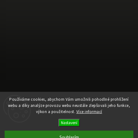
Používáme cookies, abychom Vám umožnili pohodlné prohlížení
Sledovat na Instagramu
webu a díky analýze provozu webu neustále zlepšovali jeho funkce,
výkon a použitelnost.
Více informací
Copyright 2026
Ele Pele
. Všechna práva vyhrazena.
Nastavení
Upravit nastavení cookies
Souhlasím
Vytvořil
Shoptet
| Design
Shoptak.cz