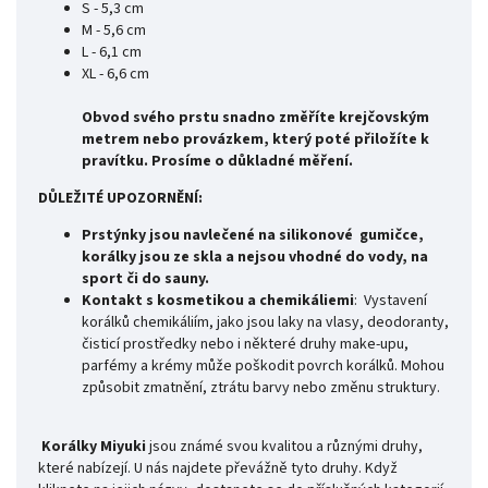
S - 5,3 cm
M - 5,6 cm
L - 6,1 cm
XL - 6,6 cm
Obvod svého prstu snadno změříte krejčovským
metrem nebo provázkem, který poté přiložíte k
pravítku. Prosíme o důkladné měření.
DŮLEŽITÉ UPOZORNĚNÍ:
Prstýnky jsou navlečené na silikonové gumičce,
korálky jsou ze skla a nejsou vhodné do vody, na
sport či do sauny.
Kontakt s kosmetikou a chemikáliemi
: Vystavení
korálků chemikáliím, jako jsou laky na vlasy, deodoranty,
čisticí prostředky nebo i některé druhy make-upu,
parfémy a krémy může poškodit povrch korálků. Mohou
způsobit zmatnění, ztrátu barvy nebo změnu struktury.
Korálky Miyuki
jsou známé svou kvalitou a různými druhy,
které nabízejí. U nás najdete převážně tyto druhy. Když