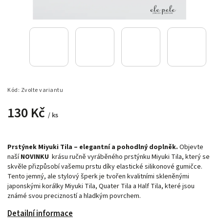
Kód:
Zvolte variantu
130 Kč
/ ks
Prstýnek Miyuki Tila – elegantní a pohodlný doplněk.
Objevte
naší
NOVINKU
krásu ručně vyráběného prstýnku Miyuki Tila, který se
skvěle přizpůsobí vašemu prstu díky elastické silikonové gumičce.
Tento jemný, ale stylový šperk je tvořen kvalitními skleněnými
japonskými korálky Miyuki Tila, Quater Tila a Half Tila, které jsou
známé svou precizností a hladkým povrchem.
Detailní informace