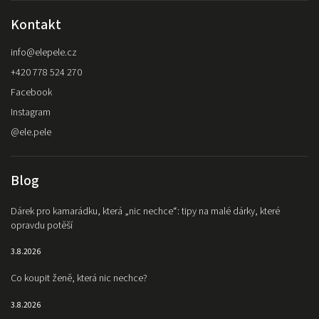
Kontakt
info
@
elepele.cz
+420 778 524 270
Facebook
Instagram
@ele.pele
Blog
Dárek pro kamarádku, která „nic nechce“: tipy na malé dárky, které
opravdu potěší
3.8.2026
Co koupit ženě, která nic nechce?
3.8.2026