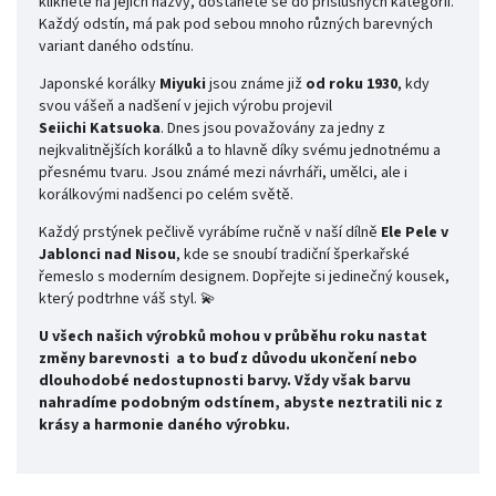
kliknete na jejich názvy, dostanete se do příslušných kategorií.
Každý odstín, má pak pod sebou mnoho různých barevných
variant daného odstínu.
Japonské korálky
Miyuki
jsou známe již
od roku 1930
, kdy
svou vášeň a nadšení v jejich výrobu projevil
Seiichi
Katsuoka
. Dnes jsou považovány za jedny z
nejkvalitnějších korálků a to hlavně díky svému jednotnému a
přesnému tvaru. Jsou známé mezi návrháři, umělci, ale i
korálkovými nadšenci po celém světě.
Každý prstýnek pečlivě vyrábíme ručně v naší dílně
Ele Pele v
Jablonci nad Nisou
, kde se snoubí tradiční šperkařské
řemeslo s moderním designem. Dopřejte si jedinečný kousek,
který podtrhne váš styl. 💫
U všech našich výrobků mohou v průběhu roku nastat
změny barevnosti
a to buď z důvodu ukončení nebo
dlouhodobé nedostupnosti barvy. Vždy však barvu
nahradíme podobným odstínem, abyste neztratili nic z
krásy a harmonie daného výrobku.