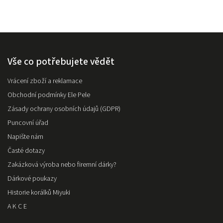
Vše co potřebujete vědět
Vrácení zboží a reklamace
Obchodní podmínky Ele Pele
Zásady ochrany osobních údajů (GDPR)
Puncovní úřad
Napište nám
Časté dotazy
Zakázková výroba nebo firemní dárky?
Dárkové poukazy
Historie korálků Miyuki
A K C E