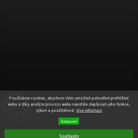
Používáme cookies, abychom Vám umožnili pohodlné prohlížení
webu a díky analýze provozu webu neustále zlepšovali jeho funkce,
Sledovat na Instagramu
výkon a použitelnost.
Více informací
Nastavení
Copyright 2026
Ele Pele
. Všechna práva vyhrazena.
Upravit nastavení cookies
Souhlasím