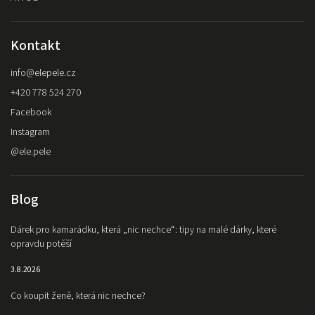
Kontakt
info
@
elepele.cz
+420 778 524 270
Facebook
Instagram
@ele.pele
Blog
Dárek pro kamarádku, která „nic nechce“: tipy na malé dárky, které
opravdu potěší
3.8.2026
Co koupit ženě, která nic nechce?