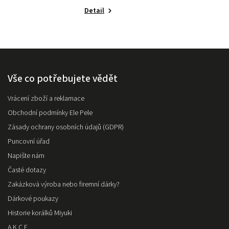
Detail
Vše co potřebujete vědět
Vrácení zboží a reklamace
Obchodní podmínky Ele Pele
Zásady ochrany osobních údajů (GDPR)
Puncovní úřad
Napište nám
Časté dotazy
Zakázková výroba nebo firemní dárky?
Dárkové poukazy
Historie korálků Miyuki
A K C E