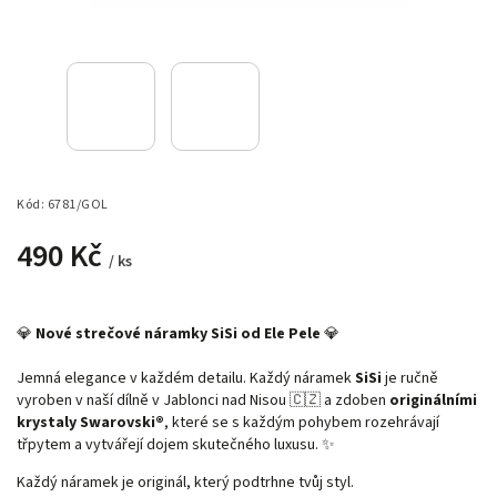
Kód:
6781/GOL
490 Kč
/ ks
💎
Nové strečové náramky SiSi od Ele Pele
💎
Jemná elegance v každém detailu. Každý náramek
SiSi
je ručně
vyroben v naší dílně v Jablonci nad Nisou 🇨🇿 a zdoben
originálními
krystaly Swarovski®
, které se s každým pohybem rozehrávají
třpytem a vytvářejí dojem skutečného luxusu. ✨
Každý náramek je originál, který podtrhne tvůj styl.