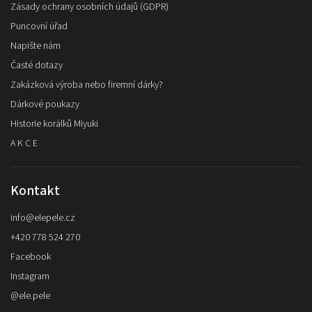
Zásady ochrany osobních údajů (GDPR)
Puncovní úřad
Napište nám
Časté dotazy
Zakázková výroba nebo firemní dárky?
Dárkové poukazy
Historie korálků Miyuki
A K C E
Kontakt
info
@
elepele.cz
+420 778 524 270
Facebook
Instagram
@ele.pele