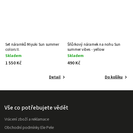
Set náramků Miyuki Sun summer
Šňůrkový náramek na nohu Sun
Š
colors II.
summer vibes - yellow
s
Skladem
Skladem
S
1 550 Kč
490 Kč
4
Detail
Do košíku
Vše co potřebujete vědět
Vrácení zboží a reklamace
Obchodní podmínky Ele Pele