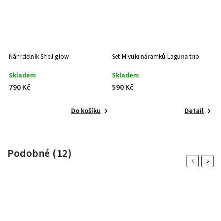
Náhrdelník Shell glow
Set Miyuki náramků Laguna trio
S
co
Skladem
Skladem
S
790 Kč
590 Kč
1
Do košíku
Detail
Podobné (12)
Previous
Next