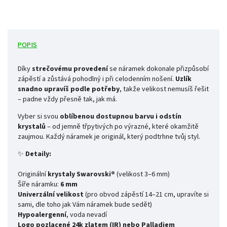
POPIS
Díky
strečovému provedení
se náramek dokonale přizpůsobí
zápěstí a zůstává pohodlný i při celodenním nošení.
Uzlík
snadno upravíš podle potřeby
, takže velikost nemusíš řešit
– padne vždy přesně tak, jak má.
Vyber si svou
oblíbenou dostupnou barvu i odstín
krystalů
– od jemně třpytivých po výrazné, které okamžitě
zaujmou. Každý náramek je originál, který podtrhne tvůj styl.
✨
Detaily:
Originální
krystaly Swarovski®
(velikost 3–6 mm)
Šíře náramku:
6 mm
Univerzální velikost
(pro obvod zápěstí 14–21 cm, upravíte si
sami, dle toho jak Vám náramek bude sedět)
Hypoalergenní
, voda nevadí
Logo pozlacené 24k zlatem (IR) nebo Palladiem