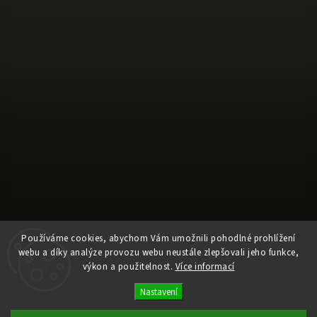
Používáme cookies, abychom Vám umožnili pohodlné prohlížení
webu a díky analýze provozu webu neustále zlepšovali jeho funkce,
Sledovat na Instagramu
výkon a použitelnost.
Více informací
Nastavení
Copyright 2026
Ele Pele
. Všechna práva vyhrazena.