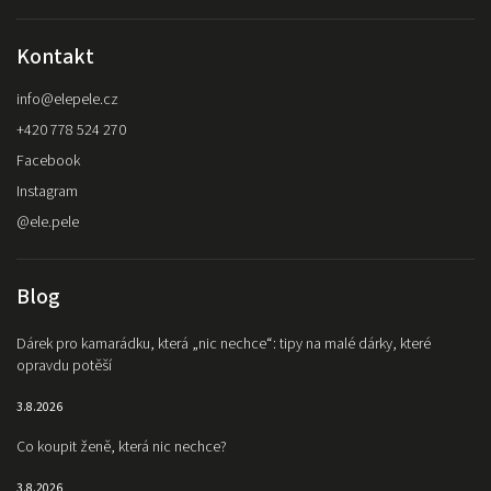
Kontakt
info
@
elepele.cz
+420 778 524 270
Facebook
Instagram
@ele.pele
Blog
Dárek pro kamarádku, která „nic nechce“: tipy na malé dárky, které
opravdu potěší
3.8.2026
Co koupit ženě, která nic nechce?
3.8.2026