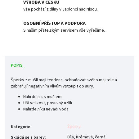
VÝROBA V ČESKU
Vše pochází z dílny v Jablonci nad Nisou.
OSOBNÍ PŘÍSTUP A PODPORA
S našim přátelským servisem vše vyřešíme.
POPIS
Šperky z mušlí mají tendenci ochraňovat svého majitele a
zabraňují negativním vlivům vstoupit do aury.
Náhrdelník s mušlemi
UNI velikost, posuvný uzlík
Náhrdelníku nevadí voda
Šperky
Kategorie
:
Bílá, Krémová, černá
Skládá se z barev
: