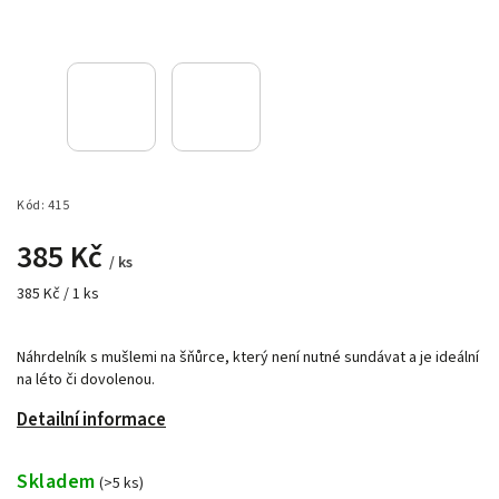
Kód:
415
385 Kč
/ ks
385 Kč / 1 ks
Náhrdelník s mušlemi na šňůrce, který není nutné sundávat a je ideální
na léto či dovolenou.
Detailní informace
Skladem
(>5 ks)