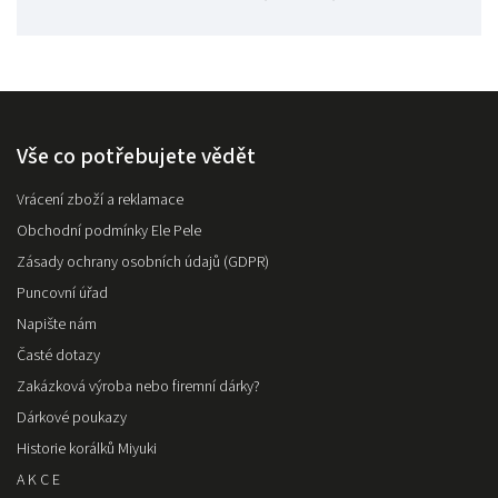
Vše co potřebujete vědět
Vrácení zboží a reklamace
Obchodní podmínky Ele Pele
Zásady ochrany osobních údajů (GDPR)
Puncovní úřad
Napište nám
Časté dotazy
Zakázková výroba nebo firemní dárky?
Dárkové poukazy
Historie korálků Miyuki
A K C E