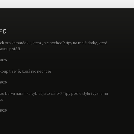
og
ek pro kamarádku, která „nic nechce“: tipy na malé dárky, které
avdu potěší
.2026
koupit ženě, která nic nechce?
.2026
ou barvu náramku vybrat jako dárek? Tipy podle stylu i významu
ev
.2026