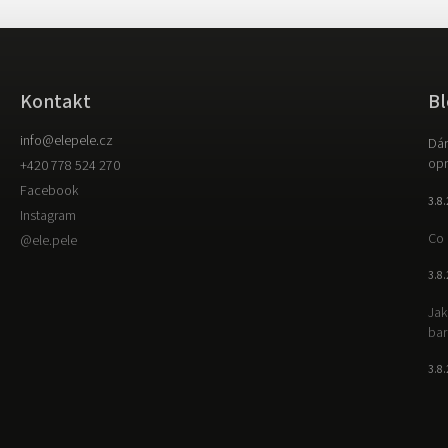
Kontakt
Bl
info
@
elepele.cz
Dár
opr
+420 778 524 270
Facebook
3.8
Instagram
Co 
@ele.pele
3.8
Jak
bar
3.8