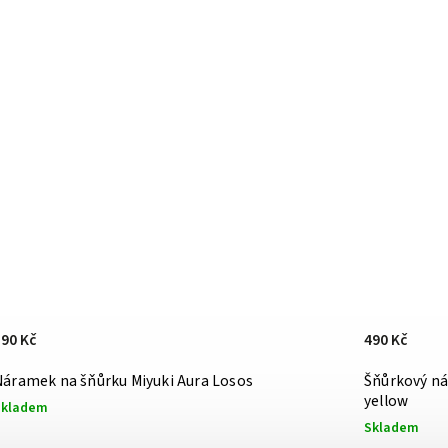
590 Kč
490 Kč
Náramek na šňůrku Miyuki Aura Losos
Šňůrkový ná
yellow
Skladem
Skladem