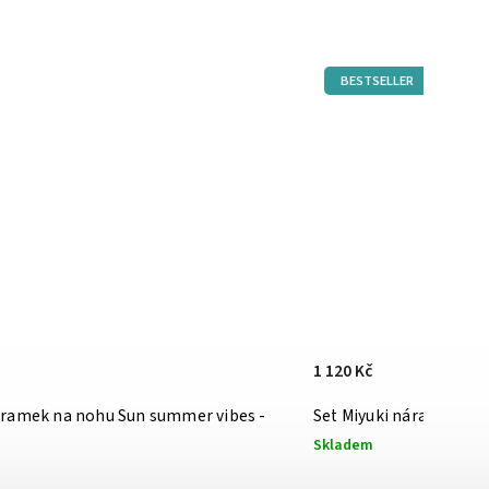
BESTSELLER
1 120 Kč
ramek na nohu Sun summer vibes -
Set Miyuki náramků Whi
Skladem