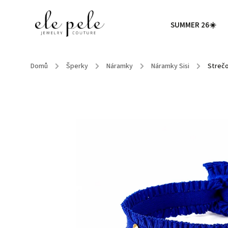
SUMMER 26☀️
Domů
/
Šperky
/
Náramky
/
Náramky Sisi
/
Strečo