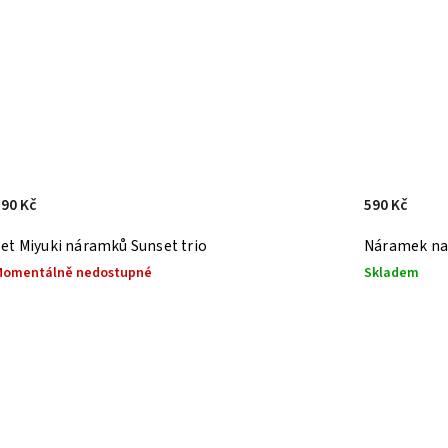
590 Kč
590 Kč
Set Miyuki náramků Sunset trio
Náramek na 
Momentálně nedostupné
Skladem