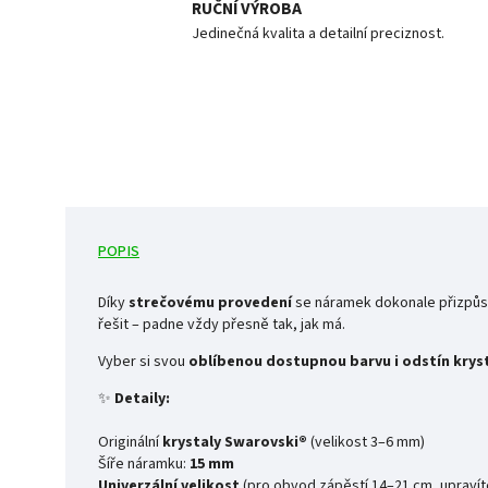
RUČNÍ VÝROBA
Jedinečná kvalita a detailní preciznost.
POPIS
Díky
strečovému provedení
se náramek dokonale přizpůso
řešit – padne vždy přesně tak, jak má.
Vyber si svou
oblíbenou dostupnou barvu i odstín krys
✨
Detaily:
Originální
krystaly Swarovski®
(velikost 3–6 mm)
Šíře náramku:
15
mm
Univerzální velikost
(pro obvod zápěstí 14–21 cm, upravít