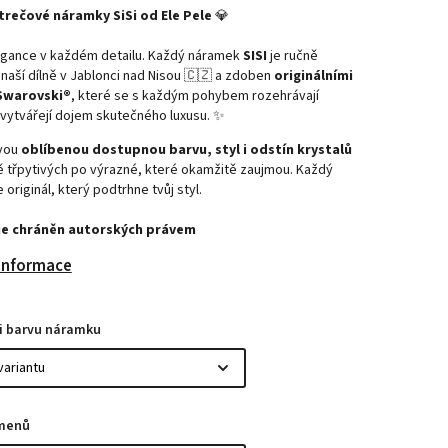
trečové náramky SiSi od Ele Pele
💎
gance v každém detailu. Každý náramek
SISI
je ručně
naší dílně v Jablonci nad Nisou 🇨🇿 a zdoben
originálními
 Swarovski®
, které se s každým pohybem rozehrávají
 vytvářejí dojem skutečného luxusu. ✨
svou
oblíbenou dostupnou barvu, styl i odstín krystalů
ě třpytivých po výrazné, které okamžitě zaujmou. Každý
 originál, který podtrhne tvůj styl.
je chráněn autorských právem
 informace
si barvu náramku
menů