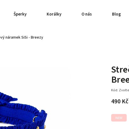
Šperky
Korálky
O nás
Blog
vý náramek SiSi - Breezy
Stre
Bre
Kód:
Zvolte
490 K
NEW