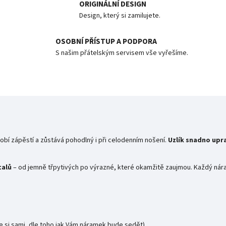
ORIGINÁLNÍ DESIGN
Design, který si zamilujete.
OSOBNÍ PŘÍSTUP A PODPORA
S našim přátelským servisem vše vyřešíme.
bí zápěstí a zůstává pohodlný i při celodenním nošení.
Uzlík snadno upr
talů
– od jemně třpytivých po výrazné, které okamžitě zaujmou. Každý nárame
e si sami, dle toho jak Vám náramek bude sedět)