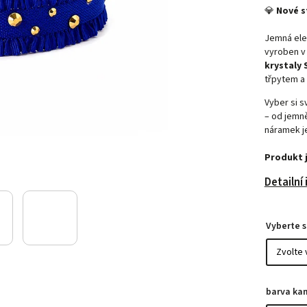
💎
Nové s
Jemná ele
vyroben v 
krystaly
třpytem a
Vyber si 
– od jemn
náramek je
Produkt 
Detailní
Vyberte 
barva ka