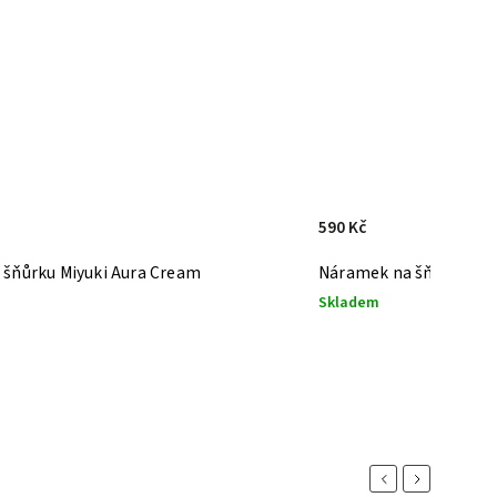
590 Kč
šňůrku Miyuki Aura Cream
Náramek na šňůrku Miy
Skladem
Previous
Next