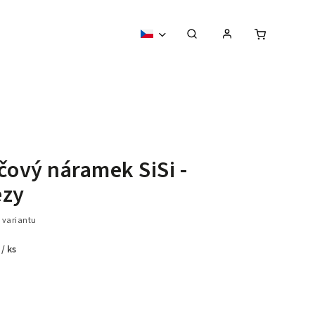
čový náramek SiSi -
ezy
 variantu
č
/ ks