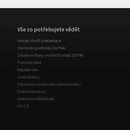
Vše co potřebujete vědět
Vrácení zboží a reklamace
Obchodní podmínky Ele Pele
Zásady ochrany osobních údajů (GDPR)
Puncovní úřad
Napište nám
Časté dotazy
Zakázková výroba nebo firemní dárky?
Dárkové poukazy
Historie korálků Miyuki
A K C E