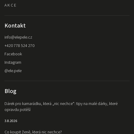
A K C E
Kontakt
info
@
elepele.cz
+420 778 524 270
Facebook
Instagram
@ele.pele
Blog
Dárek pro kamarádku, která „nic nechce“: tipy na malé dárky, které
opravdu potěší
3.8.2026
Co koupit ženě, která nic nechce?