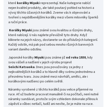
které
korálky Miyuki
reprezentují. Naše kategorie nabízí
nejen kvalitní produkty, ale také poutavý pohled na historii a
vývoj těchto úžasných korálků. Zveme vás k objevování a
tvoření s nejoblíbenějšími korálky mezi všemi milovníky šperků
a ruční práce.
Korálky Miyuki
jsou známé svou kvalitou a různými druhy,
které nabízejí. U nás najdete převážně tyto druhy. Když
kliknete na jejich názvy, dostanete se do příslušných kategorií.
Každý odstín, má pak pod sebou mnoho různých barevných
variant daného odstínu.
Japonské korálky
Miyuki
jsou známe již
od roku 1930
, kdy
svou vášeň a nadšení v jejich výrobu projevil
Seiichi
Katsuoka
. Dnes jsou považovány za jedny z
nejkvalitnějších korálků a to hlavně díky svému jednotnému a
přesnému tvaru. Jsou známé mezi návrháři, umělci, ale i
korálkovými nadšenci po celém světě.
Náramky vyrobené z těchto korálků jsou velice příjemné na
ruce. Ať už budete pracovat manuálně či na počítači, není nutné
náramky sundávat, protože svým vzhledem dokonale přilnou k
zápěstí a vůbec netlačí, tudíž ani nevíte, že je máte na ruce.