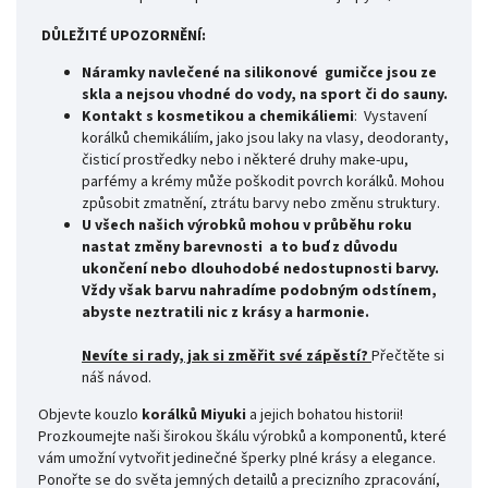
DŮLEŽITÉ UPOZORNĚNÍ:
Náramky navlečené na silikonové gumičce jsou ze
skla a nejsou vhodné do vody, na sport či do sauny.
Kontakt s kosmetikou a chemikáliemi
: Vystavení
korálků chemikáliím, jako jsou laky na vlasy, deodoranty,
čisticí prostředky nebo i některé druhy make-upu,
parfémy a krémy může poškodit povrch korálků. Mohou
způsobit zmatnění, ztrátu barvy nebo změnu struktury.
U všech našich výrobků mohou v průběhu roku
nastat změny barevnosti
a to buď z důvodu
ukončení nebo dlouhodobé nedostupnosti barvy.
Vždy však barvu nahradíme podobným odstínem,
abyste neztratili nic z krásy a harmonie.
Nevíte si rady, jak si změřit své
zápěstí?
Přečtěte si
náš návod.
Objevte kouzlo
korálků Miyuki
a jejich bohatou historii!
Prozkoumejte naši širokou škálu výrobků a komponentů, které
vám umožní vytvořit jedinečné šperky plné krásy a elegance.
Ponořte se do světa jemných detailů a precizního zpracování,