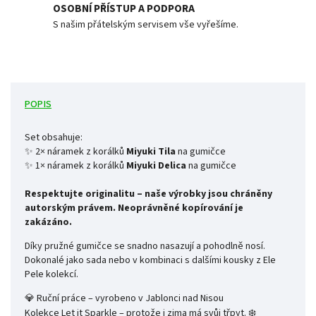
OSOBNÍ PŘÍSTUP A PODPORA
S našim přátelským servisem vše vyřešíme.
POPIS
Set obsahuje:
✨ 2× náramek z korálků
Miyuki Tila
na gumičce
✨ 1× náramek z korálků
Miyuki Delica
na gumičce
Respektujte originalitu – naše výrobky jsou chráněny
autorským právem. Neoprávněné kopírování je
zakázáno.
Díky pružné gumičce se snadno nasazují a pohodlně nosí.
Dokonalé jako sada nebo v kombinaci s dalšími kousky z Ele
Pele kolekcí.
💎 Ruční práce – vyrobeno v Jablonci nad Nisou
Kolekce Let it Sparkle – protože i zima má svůj třpyt. ❄️