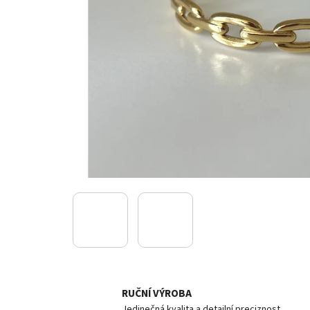
RUČNÍ VÝROBA
Jedinečná kvalita a detailní preciznost.