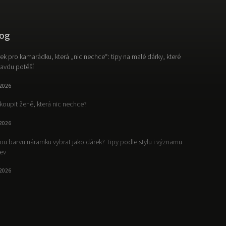
og
ek pro kamarádku, která „nic nechce“: tipy na malé dárky, které
avdu potěší
.2026
koupit ženě, která nic nechce?
.2026
ou barvu náramku vybrat jako dárek? Tipy podle stylu i významu
ev
.2026