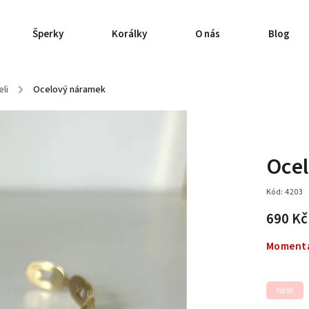
Šperky
Korálky
O nás
Blog
li
/
Ocelový náramek
Oce
Kód:
4203
690 K
Momentá
NEW