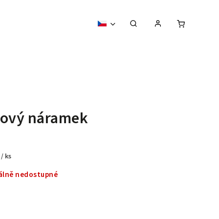
lový náramek
č
/ ks
lně nedostupné