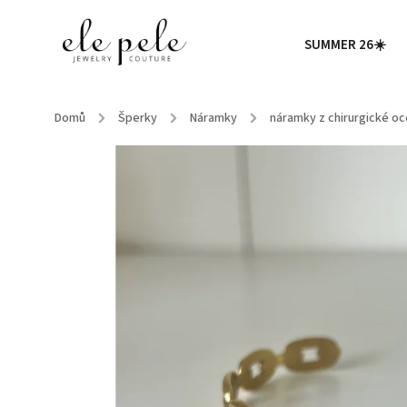
SUMMER 26☀️
Domů
/
Šperky
/
Náramky
/
náramky z chirurgické oce