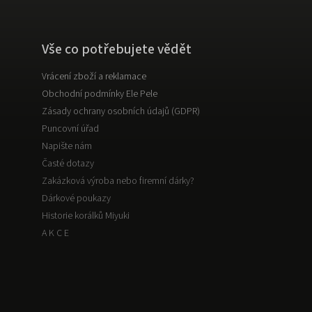
Vše co potřebujete vědět
Vrácení zboží a reklamace
Obchodní podmínky Ele Pele
Zásady ochrany osobních údajů (GDPR)
Puncovní úřad
Napište nám
Časté dotazy
Zakázková výroba nebo firemní dárky?
Dárkové poukazy
Historie korálků Miyuki
A K C E