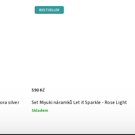
BESTSELLER
590 Kč
ramků Let it Sparkle - Aurora silver
Set Miyuki náramků Let it Sparkle - Rose Light
Skladem