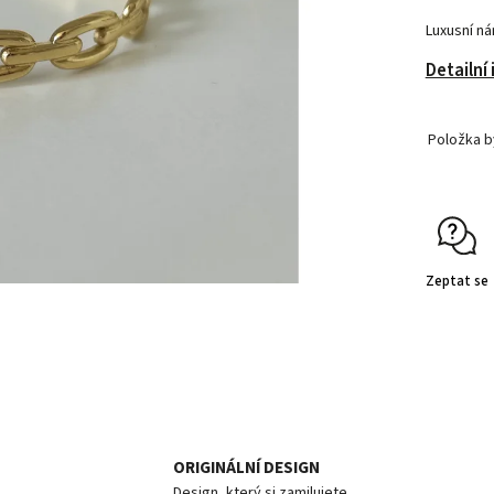
Luxusní ná
Detailní
Položka 
Zeptat se
ORIGINÁLNÍ DESIGN
Design, který si zamilujete.