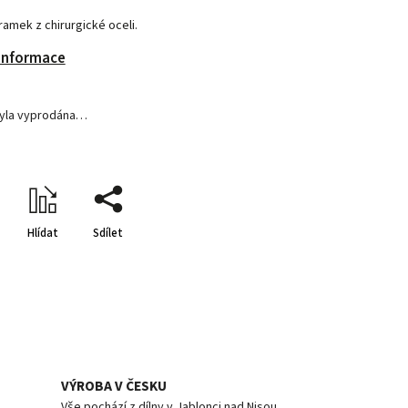
ramek z chirurgické oceli.
 informace
byla vyprodána…
Hlídat
Sdílet
VÝROBA V ČESKU
Vše pochází z dílny v Jablonci nad Nisou.