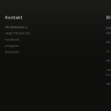
Kontakt
Bl
info
@
elepele.cz
Dár
opr
+420 778 524 270
Facebook
3.8
Instagram
Co 
@ele.pele
3.8
Jak
bar
3.8