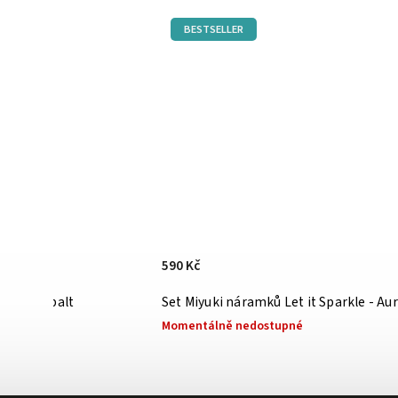
BESTSELLER
590 Kč
ummer cobalt
Set Miyuki ná
Momentálně nedostupné