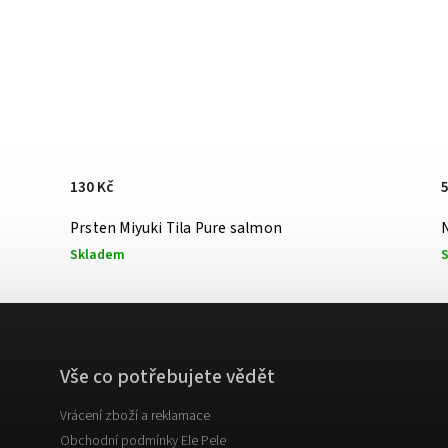
130 Kč
Prsten Miyuki Tila Pure salmon
Skladem
Vše co potřebujete vědět
Vrácení zboží a reklamace
Obchodní podmínky Ele Pele