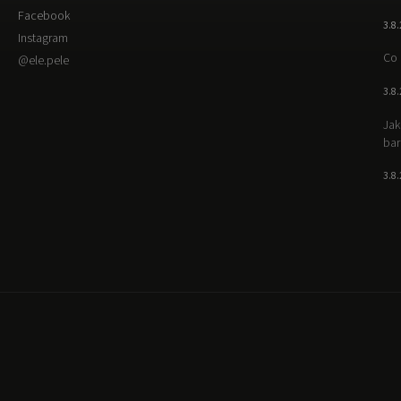
Facebook
3.8
Instagram
Co 
@ele.pele
3.8
Jak
bar
3.8