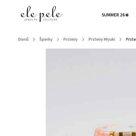
SUMMER 26☀️
Domů
/
Šperky
/
Prsteny
/
Prsteny Miyuki
/
Prste