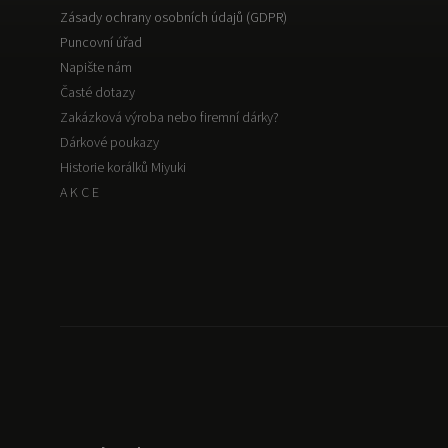
Zásady ochrany osobních údajů (GDPR)
Puncovní úřad
Napište nám
Časté dotazy
Zakázková výroba nebo firemní dárky?
Dárkové poukazy
Historie korálků Miyuki
A K C E