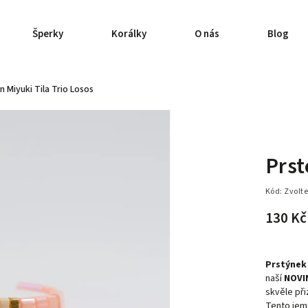
Šperky
Korálky
O nás
Blog
n Miyuki Tila Trio Losos
Prst
Kód:
Zvolte
130 K
Prstýnek 
naší
NOVI
skvěle při
Tento jemn