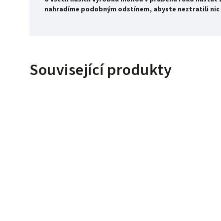
nahradíme podobným odstínem, abyste neztratili nic 
Související produkty