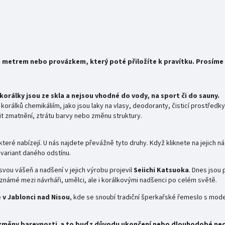
metrem nebo provázkem, který poté přiložíte k pravítku. Prosíme
orálky jsou ze skla a nejsou vhodné do vody, na sport či do sauny.
 korálků chemikáliím, jako jsou laky na vlasy, deodoranty, čisticí prostřed
 zmatnění, ztrátu barvy nebo změnu struktury.
teré nabízejí. U nás najdete převážně tyto druhy. Když kliknete na jejich n
variant daného odstínu.
 svou vášeň a nadšení v jejich výrobu projevil
Seiichi
Katsuoka
. Dnes jsou 
námé mezi návrháři, umělci, ale i korálkovými nadšenci po celém světě.
e v Jablonci nad Nisou
, kde se snoubí tradiční šperkařské řemeslo s mod
 změny barevnosti
a to buď z důvodu ukončení nebo dlouhodobé ned