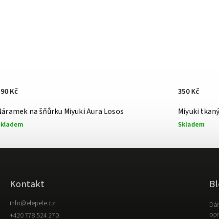
590 Kč
350 Kč
Náramek na šňůrku Miyuki Aura Losos
Skladem
Skladem
Kontakt
Bl
info
@
elepele.cz
Dár
opr
+420 778 524 270