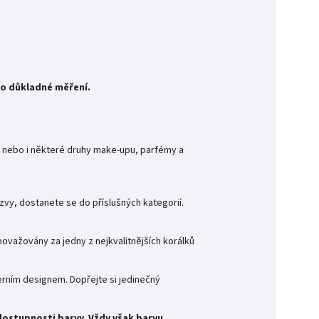
 o důkladné měření.
ky nebo i některé druhy make-upu, parfémy a
ázvy, dostanete se do příslušných kategorií.
považovány za jedny z nejkvalitnějších korálků
erním designem. Dopřejte si jedinečný
ostupnosti barvy. Vždy však barvu