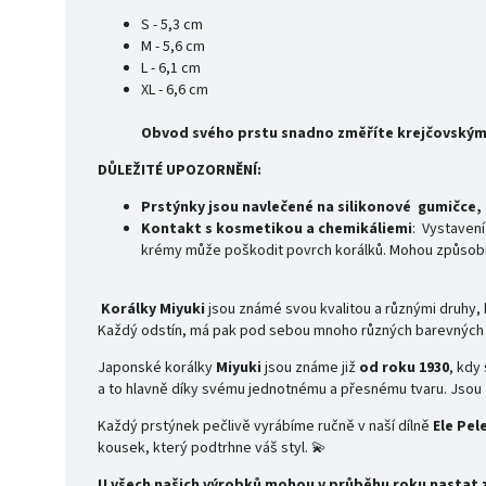
S - 5,3 cm
M - 5,6 cm
L - 6,1 cm
XL - 6,6 cm
Obvod svého prstu snadno změříte krejčovským 
DŮLEŽITÉ UPOZORNĚNÍ:
Prstýnky jsou navlečené na silikonové gumičce, k
Kontakt s kosmetikou a chemikáliemi
: Vystavení
krémy může poškodit povrch korálků. Mohou způsobit
Korálky Miyuki
jsou známé svou kvalitou a různými druhy, k
Každý odstín, má pak pod sebou mnoho různých barevných 
Japonské korálky
Miyuki
jsou známe již
od roku 1930
, kdy
a to hlavně díky svému jednotnému a přesnému tvaru. Jsou z
Každý prstýnek pečlivě vyrábíme ručně v naší dílně
Ele Pel
kousek, který podtrhne váš styl. 💫
U všech našich výrobků mohou v průběhu roku nastat