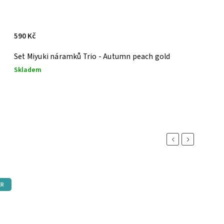
590 Kč
Set Miyuki náramků Trio - Autumn peach gold
Skladem
Previous
Next
ER