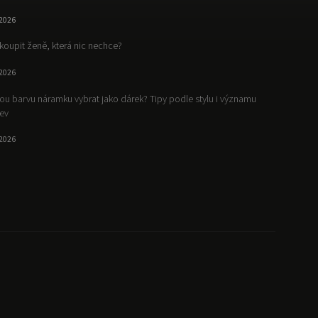
.2026
koupit ženě, která nic nechce?
.2026
ou barvu náramku vybrat jako dárek? Tipy podle stylu i významu
ev
.2026