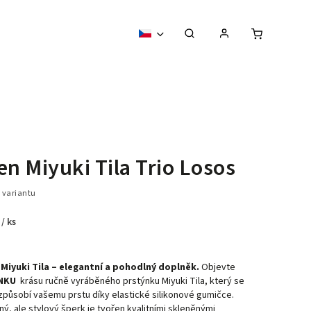
en Miyuki Tila Trio Losos
 variantu
č
/ ks
Miyuki Tila – elegantní a pohodlný doplněk.
Objevte
NKU
krásu ručně vyráběného prstýnku Miyuki Tila, který se
způsobí vašemu prstu díky elastické silikonové gumičce.
ý, ale stylový šperk je tvořen kvalitními skleněnými