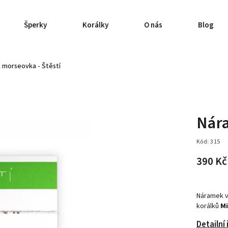
Šperky
Korálky
O nás
Blog
 morseovka - Štěstí
Nára
Kód:
315
390 K
Náramek v
korálků
Mi
Detailní