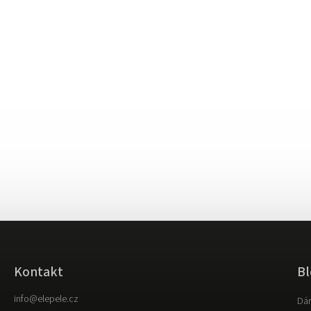
Kontakt
Bl
info
@
elepele.cz
Dár