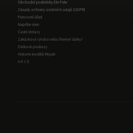
Obchodní podmínky Ele Pele
Zásady ochrany osobních údajů (GDPR)
Puncovní úřad
Napište nám
Časté dotazy
Zakázková výroba nebo firemní dárky?
Dárkové poukazy
Historie korálků Miyuki
A K C E