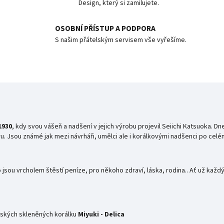
Design, který si zamilujete.
OSOBNÍ PŘÍSTUP A PODPORA
S našim přátelským servisem vše vyřešíme.
1930
, kdy svou vášeň a nadšení v jejich výrobu projevil Seiichi
Katsuoka. Dne
. Jsou známé jak mezi návrháři, umělci ale i korálkovými nadšenci po celé
jsou vrcholem štěstí peníze, pro někoho zdraví, láska, rodina.. Ať už každý
nských skleněných korálku
Miyuki - Delica