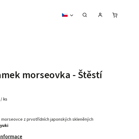
mek morseovka - Štěstí
č
/ ks
 morseovce z prvotřídních japonských skleněných
yuki
 informace