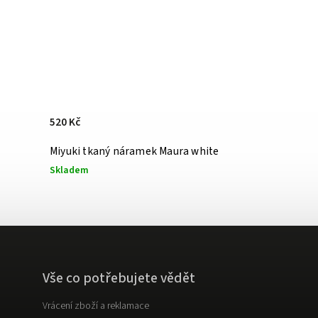
520 Kč
Miyuki tkaný náramek Maura white
Skladem
Vše co potřebujete vědět
Vrácení zboží a reklamace