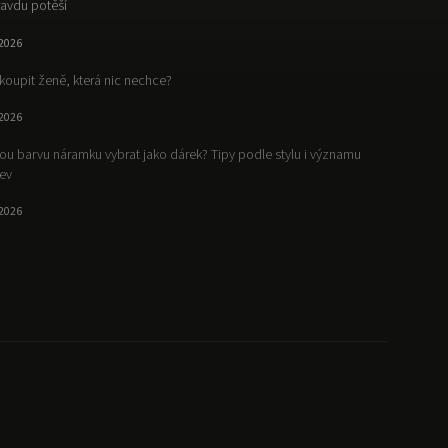
avdu potěší
.2026
koupit ženě, která nic nechce?
.2026
ou barvu náramku vybrat jako dárek? Tipy podle stylu i významu
ev
.2026