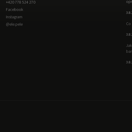
opr
+420 778 524 270
Facebook
3.8
Instagram
Co 
@ele.pele
3.8
Jak
bar
3.8