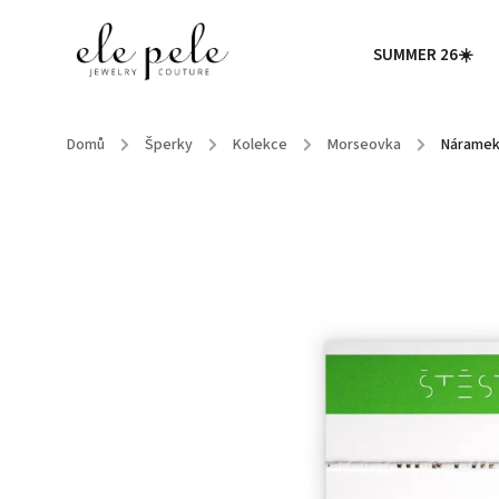
SUMMER 26☀️
Domů
/
Šperky
/
Kolekce
/
Morseovka
/
Náramek