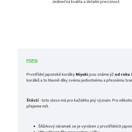
Jedinečná kvalita a detailní preciznost.
POPIS
Prvotřídní japonské korálky
Miyuki
jsou známe již
od roku 
korálků a to hlavně díky svému jednotnému a přesnému tvaru
Štěstí
- toto slovo má pro každého jiný význam. Pro někoho 
přejeme mít.
Šňůrkový náramek se je vyroben z prvotřídních japo