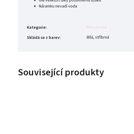
UNI velikost díky posuvnému uzlíku
Náramku nevadí voda
Morseovka
Kategorie
:
Bílá, stříbrná
Skládá se z barev
:
Související produkty