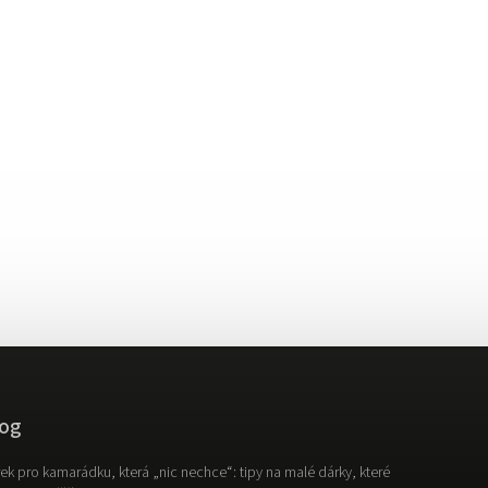
og
ek pro kamarádku, která „nic nechce“: tipy na malé dárky, které