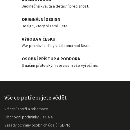
Jedinečná kvalita a detailní preciznost.
ORIGINÁLNÍ DESIGN
Design, který si zamilujete.
VÝROBA V ČESKU
Vše pochází z dílny v Jablonci nad Nisou.
OSOBNÍ PŘÍSTUP A PODPORA
S našim přátelským servisem vše vyřešíme.
Vše co potřebujete vědět
Vrácení zboží a reklamace
Obchodní podmínky Ele Pele
Zásady ochrany osobních údajů (GDPR)