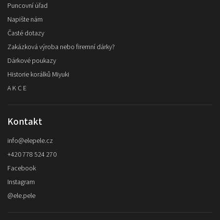
Puncovní úřad
Napište nám
Časté dotazy
Zakázková výroba nebo firemní dárky?
Dárkové poukazy
Historie korálků Miyuki
A K C E
Kontakt
info
@
elepele.cz
+420 778 524 270
Facebook
Instagram
@ele.pele