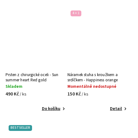
4 + 1
Prsten z chirurgické oceli - Sun
Náramek stuha s kroužkem a
summer heart Red gold
srdíčkem - Happiness orange
magenta mint
Skladem
Momentálně nedostupné
490 Kč
150 Kč
/ ks
/ ks
Do košíku
Detail
BESTSELLER