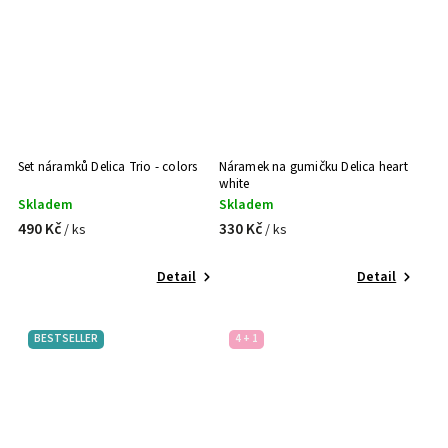
Set náramků Delica Trio - colors
Náramek na gumičku Delica heart
white
Skladem
Skladem
490 Kč
330 Kč
/ ks
/ ks
Detail
Detail
BESTSELLER
4 + 1