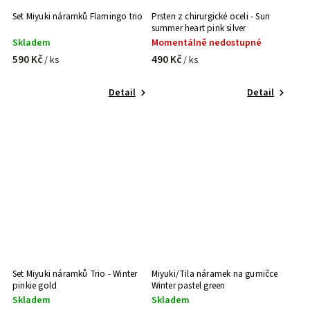
Set Miyuki náramků Flamingo trio
Prsten z chirurgické oceli - Sun
summer heart pink silver
Skladem
Momentálně nedostupné
590 Kč
490 Kč
/ ks
/ ks
Detail
Detail
Set Miyuki náramků Trio - Winter
Miyuki/Tila náramek na gumičce
pinkie gold
Winter pastel green
Skladem
Skladem