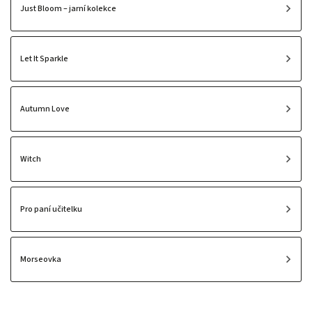
Just Bloom – jarní kolekce
Let It Sparkle
Autumn Love
Witch
Pro paní učitelku
Morseovka