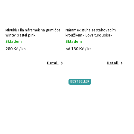
Miyuki/Tila náramek na gumičce
Náramek stuha se stahovacím
Winter pastel pink
kroužkem - Love turquoise-
orange
Skladem
Skladem
280 Kč
130 Kč
/ ks
/ ks
od
Detail
Detail
BESTSELLER