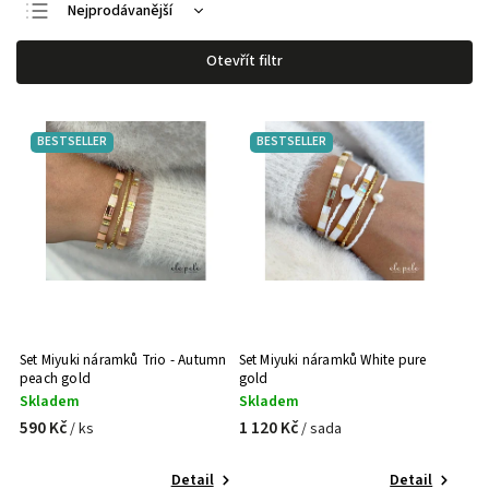
Nejprodávanější
Nejlevnější
Otevřít filtr
Nejdražší
Abecedně
BESTSELLER
BESTSELLER
Set Miyuki náramků Trio - Autumn
Set Miyuki náramků White pure
peach gold
gold
Skladem
Skladem
590 Kč
1 120 Kč
/ ks
/ sada
Detail
Detail