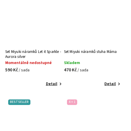
Set Miyuki náramků Let it Sparkle -
Set Miyuki náramků stuha Máma
Aurora silver
Momentálně nedostupné
Skladem
590 Kč
470 Kč
/ sada
/ sada
Detail
Detail
BESTSELLER
4 + 1