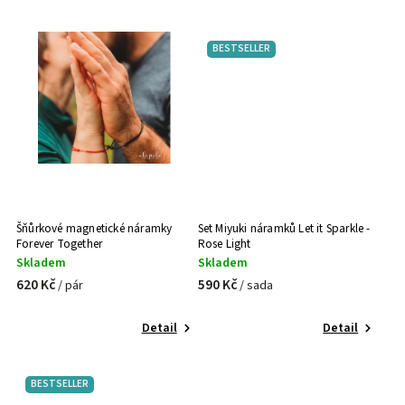
BESTSELLER
Šňůrkové magnetické náramky
Set Miyuki náramků Let it Sparkle -
Forever Together
Rose Light
Skladem
Skladem
620 Kč
590 Kč
/ pár
/ sada
Detail
Detail
BESTSELLER