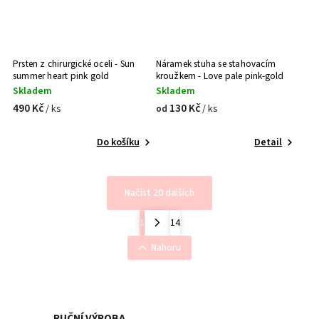
Prsten z chirurgické oceli - Sun
Náramek stuha se stahovacím
summer heart pink gold
kroužkem - Love pale pink-gold
Skladem
Skladem
490 Kč
130 Kč
/ ks
/ ks
od
Do košíku
Detail
Načíst 20 dalších
1
14
Nahoru
RUČNÍ VÝROBA