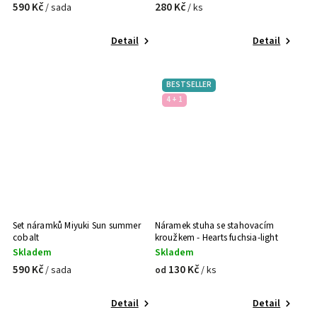
590 Kč
280 Kč
/ sada
/ ks
Detail
Detail
BESTSELLER
4 + 1
Set náramků Miyuki Sun summer
Náramek stuha se stahovacím
cobalt
kroužkem - Hearts fuchsia-light
pink
Skladem
Skladem
590 Kč
130 Kč
/ sada
/ ks
od
Detail
Detail