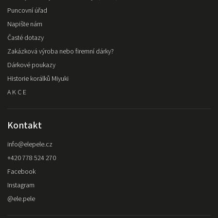
Puncovní úřad
Napište nám
Časté dotazy
Zakázková výroba nebo firemní dárky?
Dárkové poukazy
Historie korálků Miyuki
A K C E
Kontakt
info
@
elepele.cz
+420 778 524 270
Facebook
Instagram
@ele.pele