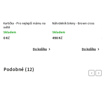
Náhrdelník bikiny - Brown cross
Šňůrkový náramek na nohu Sun
summer vibes - Turquoise
Skladem
Skladem
490 Kč
490 Kč
u
Do košíku
Do košíku
Podobné (12)
Previous
Next