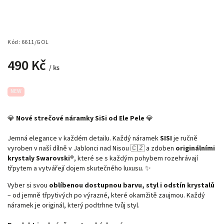
Kód:
6611/GOL
490 Kč
/ ks
NEW
💎
Nové strečové náramky SiSi od Ele Pele
💎
Jemná elegance v každém detailu. Každý náramek
SISI
je ručně
vyroben v naší dílně v Jablonci nad Nisou 🇨🇿 a zdoben
originálními
krystaly Swarovski®
, které se s každým pohybem rozehrávají
třpytem a vytvářejí dojem skutečného luxusu. ✨
Vyber si svou
oblíbenou dostupnou barvu, styl i odstín krystalů
– od jemně třpytivých po výrazné, které okamžitě zaujmou. Každý
náramek je originál, který podtrhne tvůj styl.