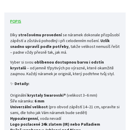
POPIS
Díky
strečovému provedení
se náramek dokonale přizpůsobí
zápěstí a zůstává pohodlný i při celodenním nošení.
Uzlík
snadno upravíš podle potřeby
, takže velikost nemusíš řešit
– padne vždy přesně tak, jak má.
Vyber si svou
oblíbenou dostupnou barvu i odstín
krystalů
– od jemně třpytivých po výrazné, které okamžitě
zaujmou. Každý náramek je originál, který podtrhne tvůj styl.
✨
Detaily:
Originální
krystaly Swarovski®
(velikost 3–6 mm)
Šíře náramku:
6 mm
Univerzální velikost
(pro obvod zápěstí 14–21 cm, upravíte si
sami, dle toho jak Vám náramek bude sedět)
Hypoalergenní
, voda nevadí
Logo pozlacené 24k zlatem (IR) nebo Palladiem