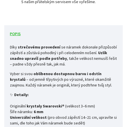
S našim přátelským servisem vše vyřešíme.
POPIS
Díky
strečovému provedení
se náramek dokonale přizpůsobí
zápěstí a zůstává pohodlný i při celodenním nošení.
Uzlík
snadno upravíš podle potřeby
, takže velikost nemusíš řešit
– padne vždy přesně tak, jak má.
Vyber si svou
oblíbenou dostupnou barvu i odstín
krystalů
– od jemně třpytivých po výrazné, které okamžitě
zaujmou. Každý náramek je originál, který podtrhne tvůj styl.
✨
Detaily:
Originální
krystaly Swarovski®
(velikost 3–6 mm)
Šíře náramku:
6 mm
Univerzální velikost
(pro obvod zápěstí 14–21 cm, upravíte si
sami, dle toho jak Vám náramek bude sedět)