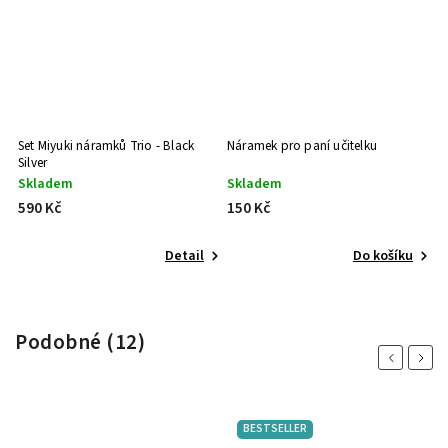
Set Miyuki náramků Trio - Black
Náramek pro paní učitelku
S
Silver
L
Skladem
Skladem
S
590 Kč
150 Kč
7
Detail
Do košíku
Podobné (12)
Previous
Next
BESTSELLER