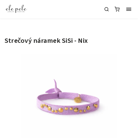
Strečový náramek SiSi - Nix