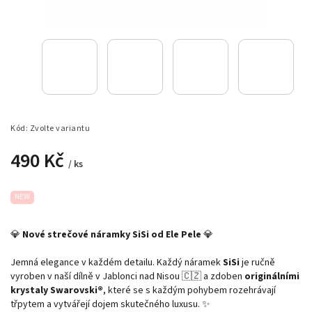
Kód:
Zvolte variantu
490 Kč
/ ks
NEW
💎
Nové strečové náramky SiSi od Ele Pele
💎
Jemná elegance v každém detailu. Každý náramek
SiSi
je ručně
vyroben v naší dílně v Jablonci nad Nisou 🇨🇿 a zdoben
originálními
krystaly Swarovski®
, které se s každým pohybem rozehrávají
třpytem a vytvářejí dojem skutečného luxusu. ✨