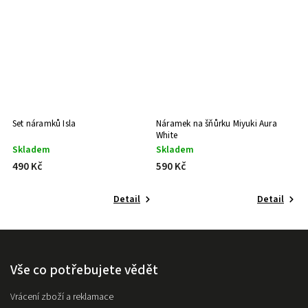
Set náramků Isla
Náramek na šňůrku Miyuki Aura
Se
White
Skladem
Skladem
S
490 Kč
590 Kč
5
Detail
Detail
Vše co potřebujete vědět
Vrácení zboží a reklamace