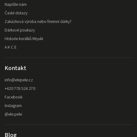
Napište nám
Časté dotazy
Zakázková výroba nebo firemní dárky?
Dárkové poukazy
Historie korálků Miyuki
A K C E
Kontakt
info
@
elepele.cz
+420 778 524 270
Facebook
Instagram
@ele.pele
Blog