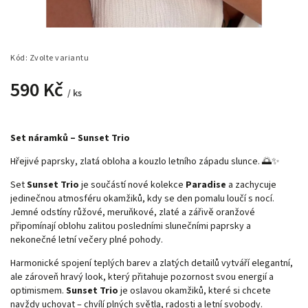
Kód:
Zvolte variantu
590 Kč
/ ks
Set náramků – Sunset Trio
Hřejivé paprsky, zlatá obloha a kouzlo letního západu slunce. 🌅✨
Set
Sunset Trio
je součástí nové kolekce
Paradise
a zachycuje
jedinečnou atmosféru okamžiků, kdy se den pomalu loučí s nocí.
Jemné odstíny růžové, meruňkové, zlaté a zářivě oranžové
připomínají oblohu zalitou posledními slunečními paprsky a
nekonečné letní večery plné pohody.
Harmonické spojení teplých barev a zlatých detailů vytváří elegantní,
ale zároveň hravý look, který přitahuje pozornost svou energií a
optimismem.
Sunset Trio
je oslavou okamžiků, které si chcete
navždy uchovat – chvílí plných světla, radosti a letní svobody.