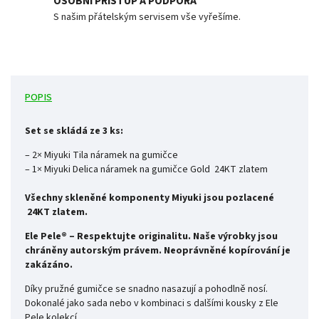
OSOBNÍ PŘÍSTUP A PODPORA
S našim přátelským servisem vše vyřešíme.
POPIS
Set se skládá ze 3 ks:
– 2× Miyuki Tila náramek na gumičce
– 1× Miyuki Delica náramek na gumičce Gold
24KT zlatem
Všechny skleněné komponenty Miyuki jsou pozlacené
24KT zlatem.
Ele Pele® – Respektujte originalitu. Naše výrobky jsou
chráněny autorským právem. Neoprávněné kopírování je
zakázáno.
Díky pružné gumičce se snadno nasazují a pohodlně nosí.
Dokonalé jako sada nebo v kombinaci s dalšími kousky z Ele
Pele kolekcí.