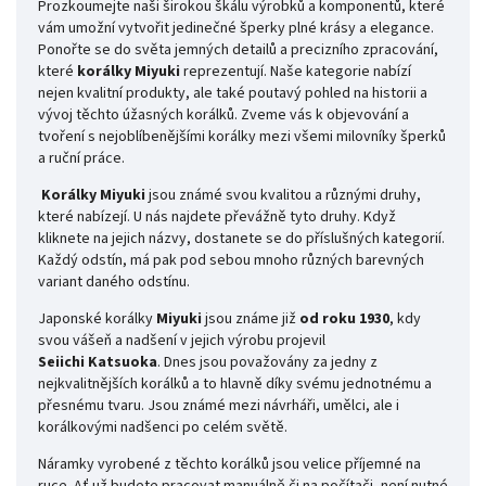
Prozkoumejte naši širokou škálu výrobků a komponentů, které
vám umožní vytvořit jedinečné šperky plné krásy a elegance.
Ponořte se do světa jemných detailů a precizního zpracování,
které
korálky Miyuki
reprezentují. Naše kategorie nabízí
nejen kvalitní produkty, ale také poutavý pohled na historii a
vývoj těchto úžasných korálků. Zveme vás k objevování a
tvoření s nejoblíbenějšími korálky mezi všemi milovníky šperků
a ruční práce.
Korálky Miyuki
jsou známé svou kvalitou a různými druhy,
které nabízejí. U nás najdete převážně tyto druhy. Když
kliknete na jejich názvy, dostanete se do příslušných kategorií.
Každý odstín, má pak pod sebou mnoho různých barevných
variant daného odstínu.
Japonské korálky
Miyuki
jsou známe již
od roku 1930
, kdy
svou vášeň a nadšení v jejich výrobu projevil
Seiichi
Katsuoka
. Dnes jsou považovány za jedny z
nejkvalitnějších korálků a to hlavně díky svému jednotnému a
přesnému tvaru. Jsou známé mezi návrháři, umělci, ale i
korálkovými nadšenci po celém světě.
Náramky vyrobené z těchto korálků jsou velice příjemné na