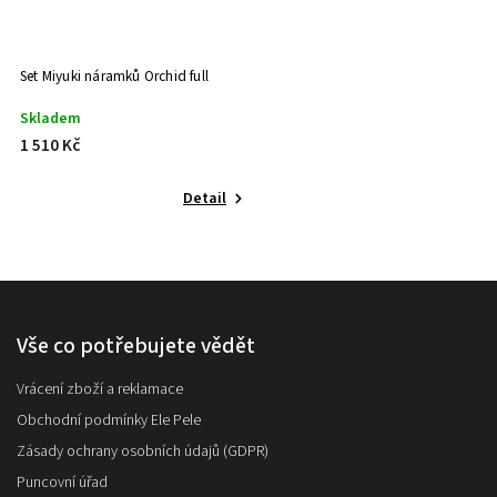
Set Miyuki náramků Orchid full
Skladem
1 510 Kč
Detail
Vše co potřebujete vědět
Vrácení zboží a reklamace
Obchodní podmínky Ele Pele
Zásady ochrany osobních údajů (GDPR)
Puncovní úřad