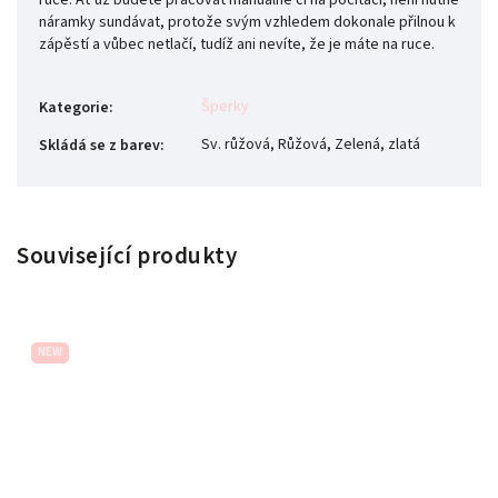
ruce. Ať už budete pracovat manuálně či na počítači, není nutné
náramky sundávat, protože svým vzhledem dokonale přilnou k
zápěstí a vůbec netlačí, tudíž ani nevíte, že je máte na ruce.
Šperky
Kategorie
:
Sv. růžová, Růžová, Zelená, zlatá
Skládá se z barev
:
Související produkty
NEW