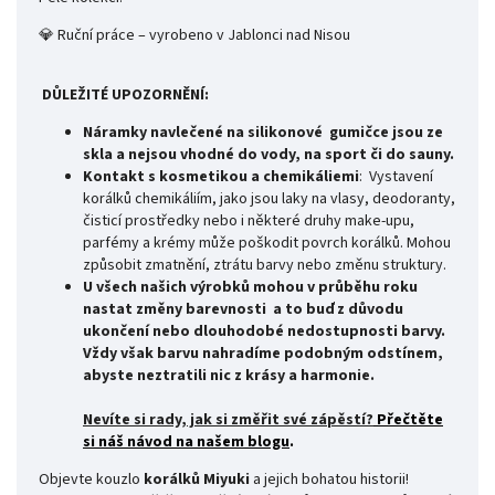
💎 Ruční práce – vyrobeno v Jablonci nad Nisou
DŮLEŽITÉ UPOZORNĚNÍ:
Náramky navlečené na silikonové gumičce jsou ze
skla a nejsou vhodné do vody, na sport či do sauny.
Kontakt s kosmetikou a chemikáliemi
: Vystavení
korálků chemikáliím, jako jsou laky na vlasy, deodoranty,
čisticí prostředky nebo i některé druhy make-upu,
parfémy a krémy může poškodit povrch korálků. Mohou
způsobit zmatnění, ztrátu barvy nebo změnu struktury.
U všech našich výrobků mohou v průběhu roku
nastat změny barevnosti
a to buď z důvodu
ukončení nebo dlouhodobé nedostupnosti barvy.
Vždy však barvu nahradíme podobným odstínem,
abyste neztratili nic z krásy a harmonie.
Nevíte si rady, jak si změřit své
zápěstí?
Přečtěte
si náš návod na našem blogu
.
Objevte kouzlo
korálků Miyuki
a jejich bohatou historii!