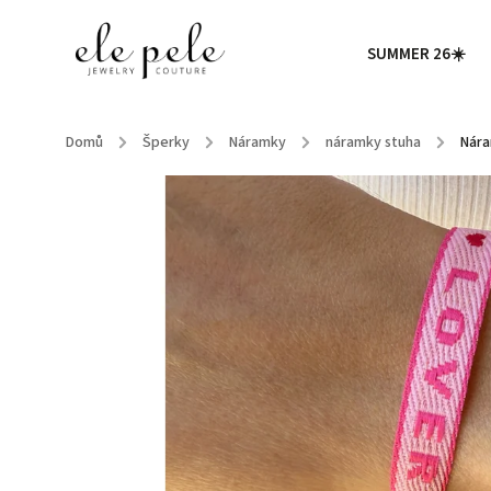
SUMMER 26☀️
Domů
/
Šperky
/
Náramky
/
náramky stuha
/
Nára