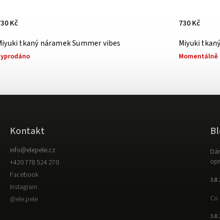
730 Kč
730 Kč
Miyuki tkaný náramek Summer vibes
Miyuki tkan
Vyprodáno
Momentálně 
Kontakt
Bl
info
@
elepele.cz
Dár
opr
+420 778 524 270
Facebook
3.8
Instagram
Co 
@ele.pele
3.8