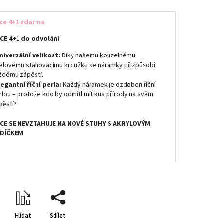
ce 4+1 zdarma
CE 4+1 do odvolání
niverzální velikost:
Díky našemu kouzelnému
elovému stahovacímu kroužku se náramky přizpůsobí
ždému zápěstí.
legantní říční perla:
Každý náramek je ozdoben říční
rlou – protože kdo by odmítl mít kus přírody na svém
pěstí?
CE SE NEVZTAHUJE NA NOVÉ STUHY S AKRYLOVÝM
DÍČKEM
Hlídat
Sdílet