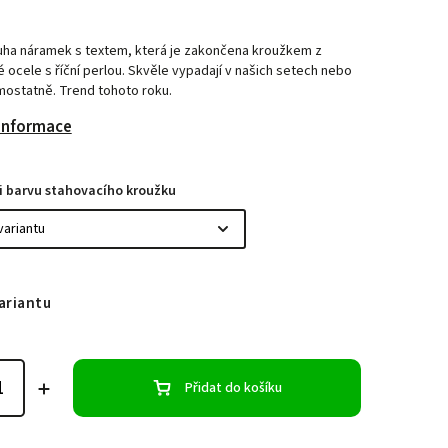
tuha náramek s textem, která je zakončena kroužkem z
é ocele s říční perlou. Skvěle vypadají v našich setech nebo
amostatně. Trend tohoto roku.
 informace
i barvu stahovacího kroužku
ariantu
Přidat do košíku