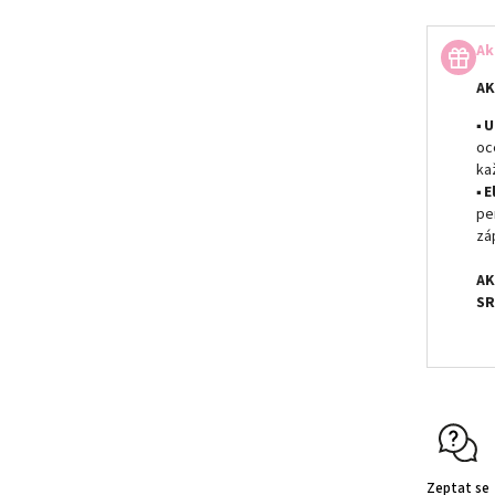
Ak
AK
▪
U
oc
ka
▪
E
pe
zá
AK
SR
Zeptat se