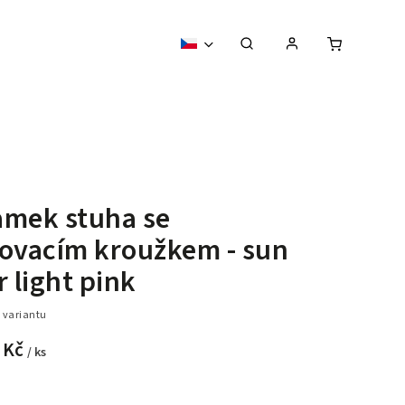
amek stuha se
ovacím kroužkem - sun
r light pink
 variantu
 Kč
/ ks