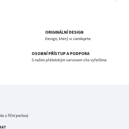
ORIGINÁLNÍ DESIGN
Design, který si zamilujete.
OSOBNÍ PŘÍSTUP A PODPORA
S našim přátelským servisem vše vyřešíme.
u s říční perlou)
BRAT