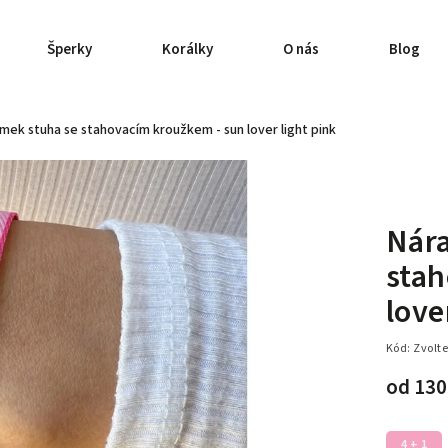
Šperky
Korálky
O nás
Blog
mek stuha se stahovacím kroužkem - sun lover light pink
Nár
stah
love
Kód:
Zvolte
od
130
4 + 1