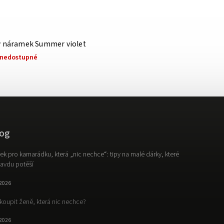
ý náramek Summer violet
nedostupné
og
ek pro kamarádku, která „nic nechce“: tipy na malé dárky, které
avdu potěší
.2026
koupit ženě, která nic nechce?
.2026