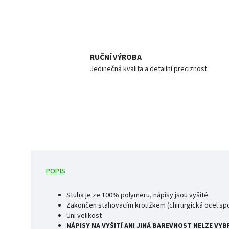
RUČNÍ VÝROBA
Jedinečná kvalita a detailní preciznost.
POPIS
Stuha je ze 100% polymeru, nápisy jsou vyšité.
Zakončen stahovacím kroužkem (chirurgická ocel spol
Uni velikost
NÁPISY NA VYŠITÍ ANI JINÁ BAREVNOST NELZE VY