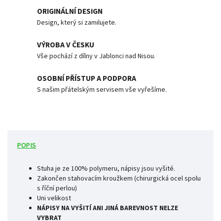
ORIGINÁLNÍ DESIGN
Design, který si zamilujete.
VÝROBA V ČESKU
Vše pochází z dílny v Jablonci nad Nisou.
OSOBNÍ PŘÍSTUP A PODPORA
S našim přátelským servisem vše vyřešíme.
POPIS
Stuha je ze 100% polymeru, nápisy jsou vyšité.
Zakončen stahovacím kroužkem (chirurgická ocel spolu
s říční perlou)
Uni velikost
NÁPISY NA VYŠITÍ ANI JINÁ BAREVNOST NELZE
VYBRAT