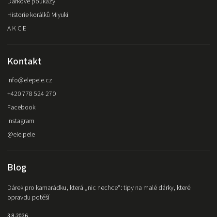
Dárkové poukazy
Historie korálků Miyuki
A K C E
Kontakt
info
@
elepele.cz
+420 778 524 270
Facebook
Instagram
@ele.pele
Blog
Dárek pro kamarádku, která „nic nechce“: tipy na malé dárky, které
opravdu potěší
3.8.2026