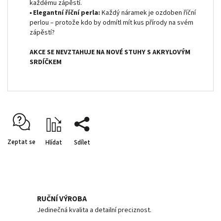
každému zápěstí.
▪
Elegantní říční perla:
Každý náramek je ozdoben říční
perlou – protože kdo by odmítl mít kus přírody na svém
zápěstí?
AKCE SE NEVZTAHUJE NA NOVÉ STUHY S AKRYLOVÝM
SRDÍČKEM
Zeptat se
Hlídat
Sdílet
RUČNÍ VÝROBA
Jedinečná kvalita a detailní preciznost.