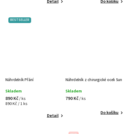
Detail
Do košíku
BESTSELLER
Náhrdelník Přání
Náhrdelník z chirurgické oceli Sun
Skladem
Skladem
890 Kč
790 Kč
/ ks
/ ks
890 Kč / 1 ks
Do košíku
Detail