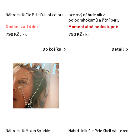
Náhrdelník Ele Pele Full of colors
ocelový náhrdelník z
polodrahokamů a říční perly
Dodání za 14 dní
Momentálně nedostupné
790 Kč
790 Kč
/ ks
/ ks
Do košíku
Detail
Náhrdelník Moon Sparkle
Náhrdelník Ele Pele Shell white red