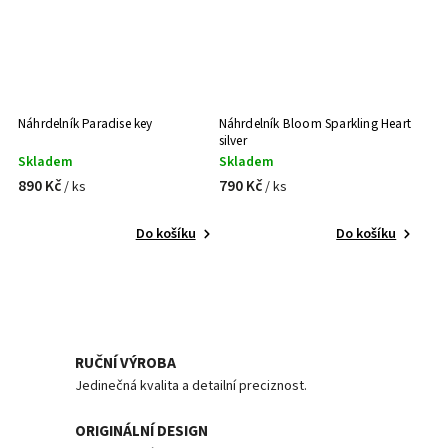
Náhrdelník Paradise key
Náhrdelník Bloom Sparkling Heart
silver
Skladem
Skladem
890 Kč
790 Kč
/ ks
/ ks
Do košíku
Do košíku
RUČNÍ VÝROBA
Jedinečná kvalita a detailní preciznost.
ORIGINÁLNÍ DESIGN