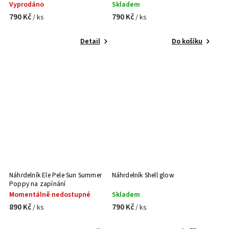
Vyprodáno
Skladem
790 Kč
790 Kč
/ ks
/ ks
Detail
Do košíku
Náhrdelník Ele Pele Sun Summer
Náhrdelník Shell glow
Poppy na zapínání
Momentálně nedostupné
Skladem
890 Kč
790 Kč
/ ks
/ ks