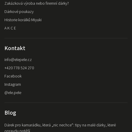
Zakázková výroba nebo firemní dárky?
Dárkové poukazy
Historie korálků Miyuki
A K C E
Kontakt
info
@
elepele.cz
+420 778 524 270
Facebook
Instagram
@ele.pele
Blog
Dárek pro kamarádku, která „nic nechce“: tipy na malé dárky, které
opravdu potěší