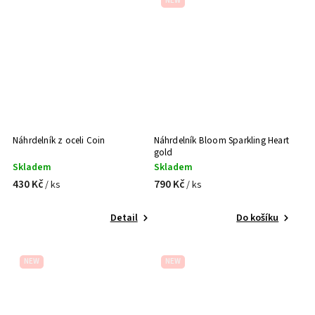
NEW
Náhrdelník z oceli Coin
Náhrdelník Bloom Sparkling Heart
gold
Skladem
Skladem
430 Kč
790 Kč
/ ks
/ ks
Detail
Do košíku
NEW
NEW