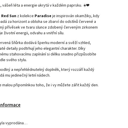
e, vášeň léta a energie ukrytá v každém paprsku. ☀️❤️
k
Red Sun
z kolekce
Paradise
je inspirován okamžiky, kdy
adá za horizont a obloha se zbarví do odstínů červené a
mný přívěsek ve tvaru slunce zdobený červeným zirkonem
 životní energii, odvahu a vnitřní sílu.
ervená šňůrka dodává šperku moderní a svěží vzhled,
até detaily podtrhují jeho elegantní charakter. Díky
lnému stahovacímu zapínání si délku snadno přizpůsobíte
dle svého stylu.
odlný a nepřehlédnutelný doplněk, který rozzáří každý
odá mu jedinečný letní nádech.
e malou připomínkou toho, že i vy můžete zářit každý den.
 informace
byla vyprodána…