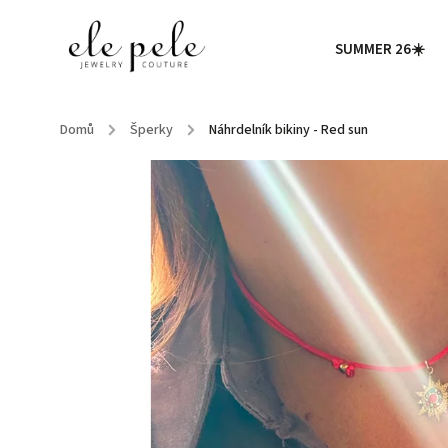
SUMMER 26☀️
Domů
/
Šperky
/
Náhrdelník bikiny - Red sun