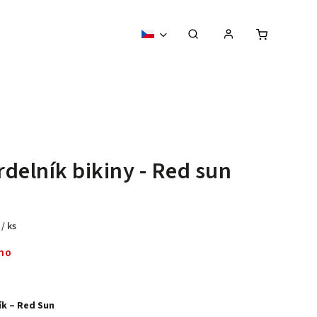
delník bikiny - Red sun
č
/ ks
no
ík – Red Sun