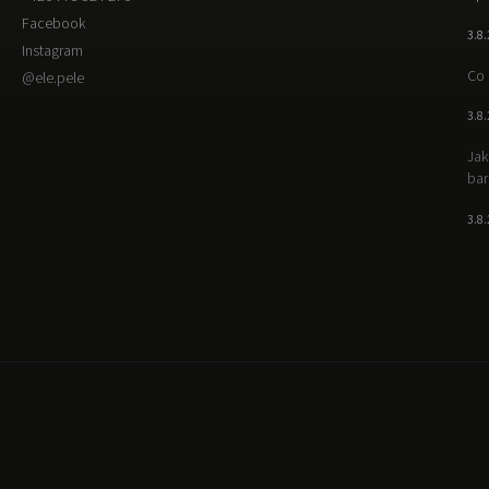
Facebook
3.8
Instagram
Co 
@ele.pele
3.8
Jak
bar
3.8