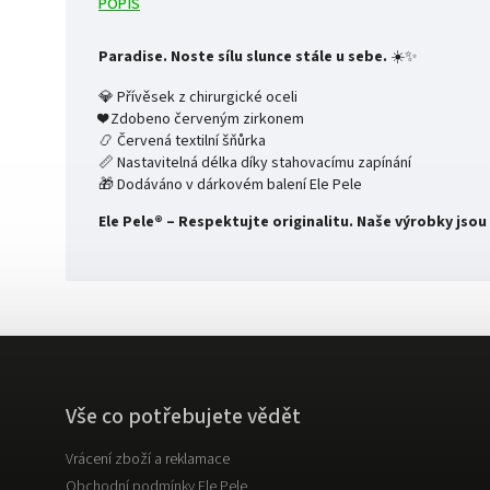
POPIS
Paradise. Noste sílu slunce stále u sebe.
☀️✨
💎 Přívěsek z chirurgické oceli
❤️ Zdobeno červeným zirkonem
📿 Červená textilní šňůrka
📏 Nastavitelná délka díky stahovacímu zapínání
🎁 Dodáváno v dárkovém balení Ele Pele
Ele Pele® – Respektujte originalitu. Naše výrobky js
Vše co potřebujete vědět
Vrácení zboží a reklamace
Obchodní podmínky Ele Pele