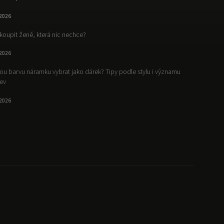
.2026
koupit ženě, která nic nechce?
.2026
ou barvu náramku vybrat jako dárek? Tipy podle stylu i významu
ev
.2026