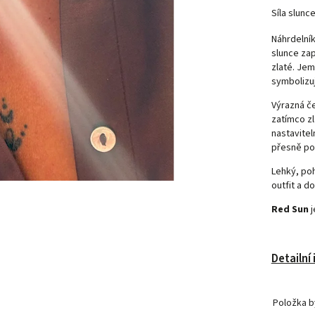
Síla slunc
Náhrdelní
slunce zap
zlaté. Je
symbolizuje
Výrazná č
zatímco zl
nastavite
přesně po
Lehký, poh
outfit a d
Red Sun
j
Detailní
Položka 