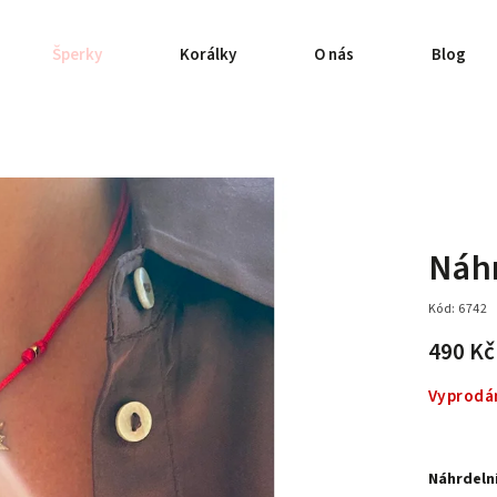
Šperky
Korálky
O nás
Blog
Náhr
Kód:
6742
490 K
Vyprodá
Náhrdeln