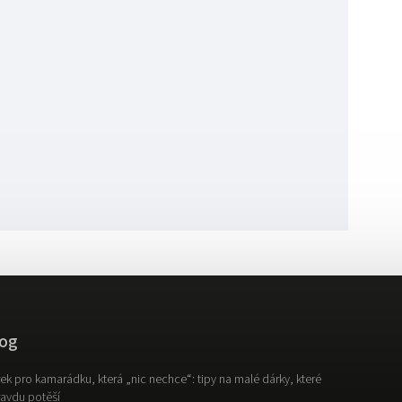
og
ek pro kamarádku, která „nic nechce“: tipy na malé dárky, které
avdu potěší