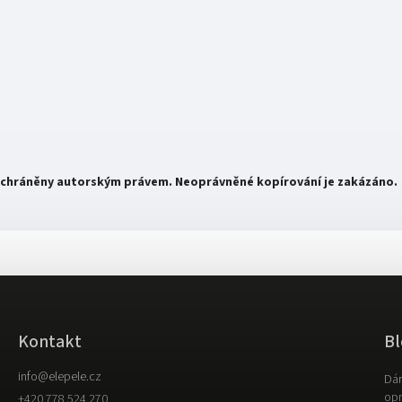
ou chráněny autorským právem. Neoprávněné kopírování je zakázáno.
Kontakt
Bl
info
@
elepele.cz
Dár
opr
+420 778 524 270