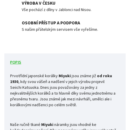
VÝROBA V ČESKU
Vše pochází z dílny v Jablonci nad Nisou.
OSOBNÍ PŘÍSTUP A PODPORA
S našim přátelským servisem vše vyřešíme.
POPIS
Prvotřídní japonské korálky
Miyuki
jsou známe již
od roku
1930
, kdy svou vášeň a nadšení v jejich výrobu projevil
Seiichi
Katsuoka. Dnes jsou považovány za jedny z
nejkvalitnějších korálků a to hlavně díky svému jednotnému a
přesnému tvaru. Jsou známé jak mezi návrháři, umělci ale i
korálkovými nadšenci po celém světě.
Naše ručně tkané
Miyuki
náramky jsou vhodné ke