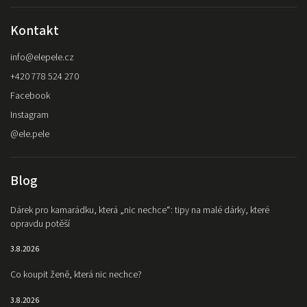
Kontakt
info
@
elepele.cz
+420 778 524 270
Facebook
Instagram
@ele.pele
Blog
Dárek pro kamarádku, která „nic nechce“: tipy na malé dárky, které
opravdu potěší
3.8.2026
Co koupit ženě, která nic nechce?
3.8.2026