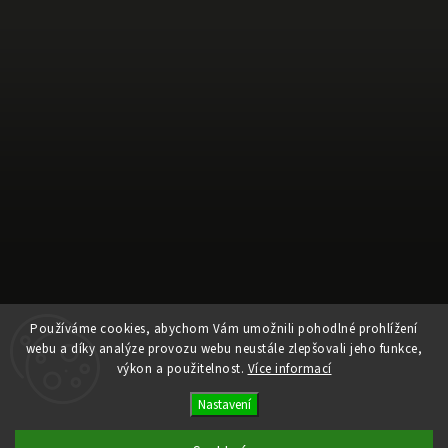
Používáme cookies, abychom Vám umožnili pohodlné prohlížení
webu a díky analýze provozu webu neustále zlepšovali jeho funkce,
Sledovat na Instagramu
výkon a použitelnost.
Více informací
Nastavení
Copyright 2026
Ele Pele
. Všechna práva vyhrazena.
Upravit nastavení cookies