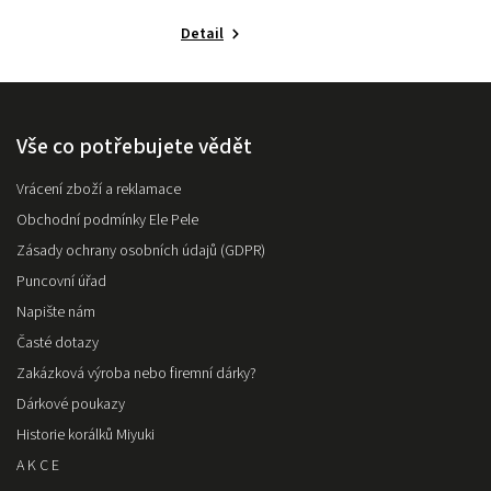
Detail
Vše co potřebujete vědět
Vrácení zboží a reklamace
Obchodní podmínky Ele Pele
Zásady ochrany osobních údajů (GDPR)
Puncovní úřad
Napište nám
Časté dotazy
Zakázková výroba nebo firemní dárky?
Dárkové poukazy
Historie korálků Miyuki
A K C E