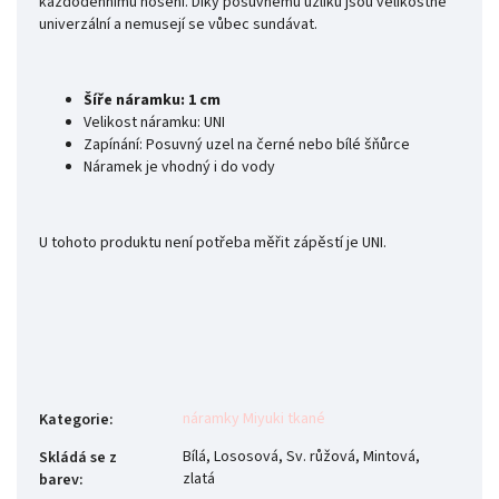
každodennímu nošení. Díky posuvnému uzlíku jsou velikostně
univerzální a nemusejí se vůbec sundávat.
Šíře náramku: 1 cm
Velikost náramku: UNI
Zapínání: Posuvný uzel na černé nebo bílé šňůrce
Náramek je vhodný i do vody
U tohoto produktu není potřeba měřit zápěstí je UNI.
náramky Miyuki tkané
Kategorie
:
Bílá, Lososová, Sv. růžová, Mintová,
Skládá se z
zlatá
barev
: