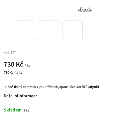
Kód:
907
730 Kč
/ ks
730 Kč / 1 ks
Ručně tkaný náramek z prvotřídních japonských korálků
Miyuki
Detailní informace
Skladem
(3 ks)