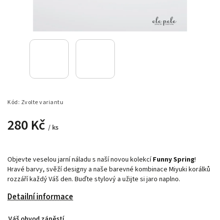
Kód:
Zvolte variantu
280 Kč
/ ks
Objevte veselou jarní náladu s naší novou kolekcí
Funny Spring
!
Hravé barvy, svěží designy a naše barevné kombinace Miyuki korálků
rozzáří každý Váš den. Buďte stylový a užijte si jaro naplno.
Detailní informace
Váš obvod zápěstí