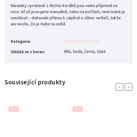
Náramky vyrobené z těchto korálků jsou velmi příjemné na
ruce. Ať už pracujete manuálně, nebo na počítači, není nutné je
sundávat – dokonale přilnou k zápěstí a vůbec netlačí, takže
ani nevíte, že je máte na sobě.
náramky Miyuki Tila
Kategorie
:
Bílá, šedá, černá, zlatá
Skládá se z barev
:
Související produkty
Previous
Next
NEW
NEW