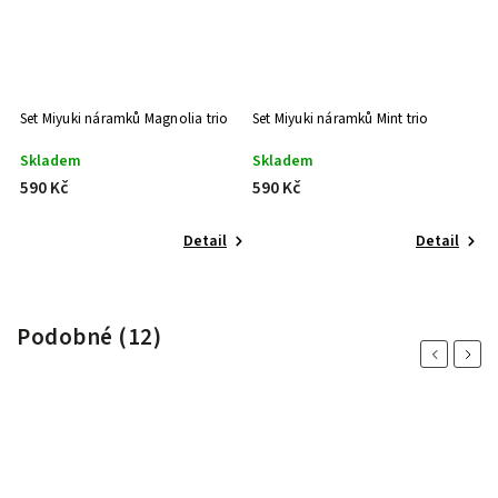
Set Miyuki náramků Magnolia trio
Set Miyuki náramků Mint trio
Se
Skladem
Skladem
S
590 Kč
590 Kč
1
Detail
Detail
Podobné (12)
Previous
Next