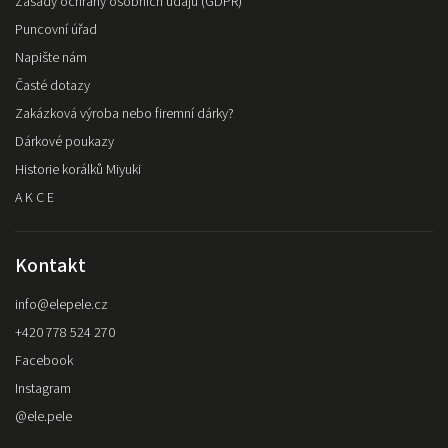
Zásady ochrany osobních údajů (GDPR)
Puncovní úřad
Napište nám
Časté dotazy
Zakázková výroba nebo firemní dárky?
Dárkové poukazy
Historie korálků Miyuki
A K C E
Kontakt
info
@
elepele.cz
+420 778 524 270
Facebook
Instagram
@ele.pele