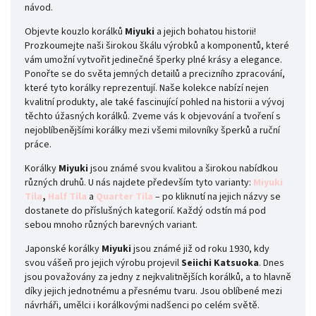
návod.
Objevte kouzlo korálků
Miyuki
a jejich bohatou historii!
Prozkoumejte naši širokou škálu výrobků a komponentů, které
vám umožní vytvořit jedinečné šperky plné krásy a elegance.
Ponořte se do světa jemných detailů a precizního zpracování,
které tyto korálky reprezentují. Naše kolekce nabízí nejen
kvalitní produkty, ale také fascinující pohled na historii a vývoj
těchto úžasných korálků. Zveme vás k objevování a tvoření s
nejoblíbenějšími korálky mezi všemi milovníky šperků a ruční
práce.
Korálky
Miyuki
jsou známé svou kvalitou a širokou nabídkou
různých druhů. U nás najdete především tyto varianty:
Miyuki
Tila
,
Half Tila
a
Quarter Tila
– po kliknutí na jejich názvy se
dostanete do příslušných kategorií. Každý odstín má pod
sebou mnoho různých barevných variant.
Japonské korálky
Miyuki
jsou známé již od roku 1930, kdy
svou vášeň pro jejich výrobu projevil
Seiichi Katsuoka
. Dnes
jsou považovány za jedny z nejkvalitnějších korálků, a to hlavně
díky jejich jednotnému a přesnému tvaru. Jsou oblíbené mezi
návrháři, umělci i korálkovými nadšenci po celém světě.