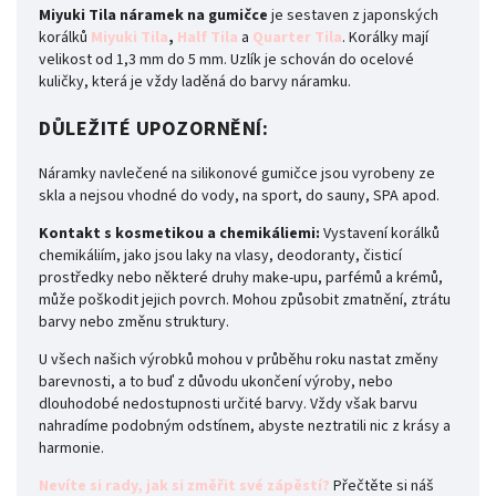
Miyuki Tila náramek na gumičce
je sestaven z japonských
korálků
Miyuki Tila
,
Half Tila
a
Quarter Tila
. Korálky mají
velikost od 1,3 mm do 5 mm. Uzlík je schován do ocelové
kuličky, která je vždy laděná do barvy náramku.
DŮLEŽITÉ UPOZORNĚNÍ:
Náramky navlečené na silikonové gumičce jsou vyrobeny ze
skla a nejsou vhodné do vody, na sport, do sauny, SPA apod.
Kontakt s kosmetikou a chemikáliemi:
Vystavení korálků
chemikáliím, jako jsou laky na vlasy, deodoranty, čisticí
prostředky nebo některé druhy make-upu, parfémů a krémů,
může poškodit jejich povrch. Mohou způsobit zmatnění, ztrátu
barvy nebo změnu struktury.
U všech našich výrobků mohou v průběhu roku nastat změny
barevnosti, a to buď z důvodu ukončení výroby, nebo
dlouhodobé nedostupnosti určité barvy. Vždy však barvu
nahradíme podobným odstínem, abyste neztratili nic z krásy a
harmonie.
Nevíte si rady, jak si změřit své zápěstí?
Přečtěte si náš