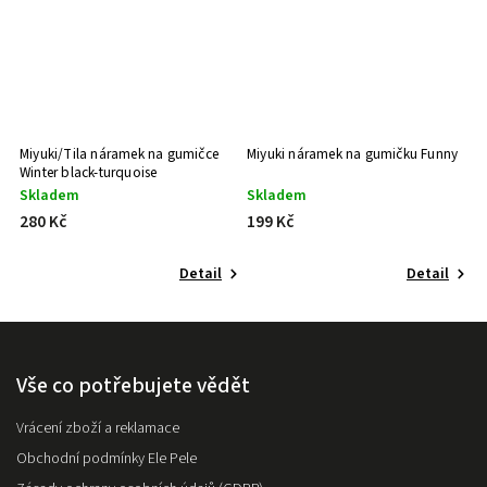
n
Miyuki/Tila náramek na gumičce
Miyuki náramek na gumičku Funny
M
Winter black-turquoise
g
Skladem
Skladem
M
280 Kč
199 Kč
2
Detail
Detail
Vše co potřebujete vědět
Vrácení zboží a reklamace
Obchodní podmínky Ele Pele