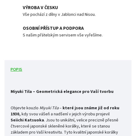
VÝROBA V ČESKU
Vše pochází z dílny v Jablonci nad Nisou.
OSOBNÍ PŘÍSTUP A PODPORA
S našim přátelským servisem vše vyřešíme.
POPIS
Miyuki Tila – Geometrická elegance pro Vaší tvorbu
Objevte kouzlo
Miyuki Tila
–
které jsou známe již od roku
1930,
kdy svou vášeň a nadšení v jejich výrobu projevil
Seiichi
Katsuoka
. Jsou to
unikátní, velice precizně přesné
čtvercové japonské skleněné korálky, které se stanou
základem pro Vaší kreativitu. Tyto kvalitní japonské korálky