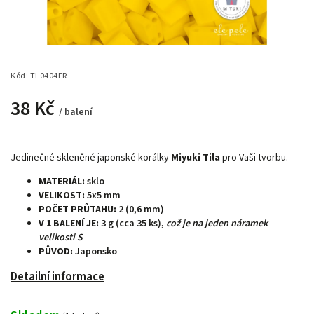
Kód:
TL0404FR
38 Kč
/ balení
Jedinečné skleněné japonské korálky
Miyuki Tila
pro Vaši tvorbu.
MATERIÁL:
sklo
VELIKOST:
5x5 mm
POČET PRŮTAHU:
2
(0,6 mm)
V 1 BALENÍ JE:
3 g (cca 35 ks),
což je na jeden náramek
velikosti S
PŮVOD:
Japonsko
Detailní informace