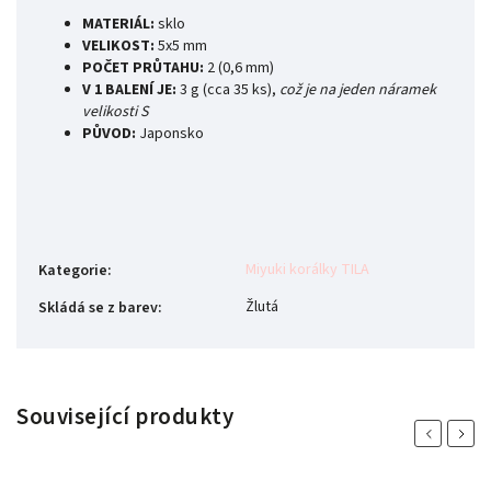
MATERIÁL:
sklo
VELIKOST:
5x5 mm
POČET PRŮTAHU:
2
(0,6 mm)
V 1 BALENÍ JE:
3 g (cca 35 ks),
což je na jeden náramek
velikosti S
PŮVOD:
Japonsko
Miyuki korálky TILA
Kategorie
:
Žlutá
Skládá se z barev
:
Související produkty
Previous
Next