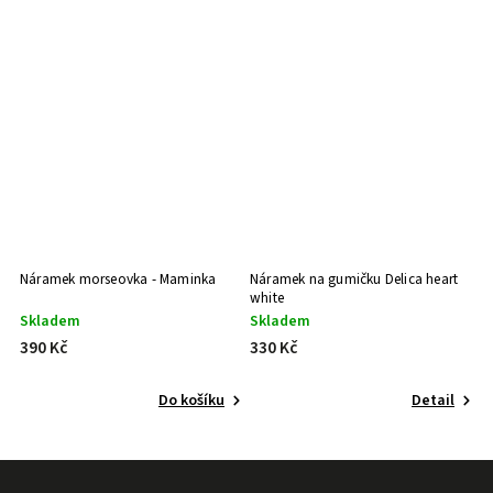
e
Náramek morseovka - Maminka
Náramek na gumičku Delica heart
N
white
w
Skladem
Skladem
S
390 Kč
330 Kč
3
Do košíku
Detail