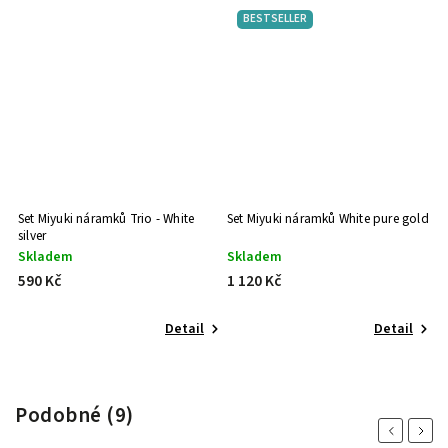
BESTSELLER
Set Miyuki náramků Trio - White
Set Miyuki náramků White pure gold
Se
silver
n
Skladem
Skladem
S
590 Kč
1 120 Kč
1
Detail
Detail
Podobné (9)
Previous
Next