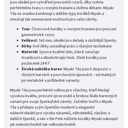
jsou ideální pro vytváření precizních vzorů, díky svému
perfektnímu tvaru s rovnými hranami a dvěma dírkami. Miyuki
Tila se snadno kombinují s dalšími typy korálků Miyuki a
otevírají tak neomezené možnosti pro vaše návrhy.
Tvar
: Čtvercové korálky s rovnými hranami pro precizní
geometrické vzory.
Velikost
: 5x5 mm, ideální pro detaily a složitější šperky.
Dírky
: Dvě dírky usnadňují práci s různými technikami
Materiál
: Vysoce kvalitní sklo, které zaručuje
trvanlivost a dlouhotrvající lesk. Zlaté korálky jsou
pozlacené 24 KT.
Široká nabídka barev
: Miyuki Tila jsou k dispozici v
různých barvách a povrchových úpravách – od matných
po metalické a průhledné varianty.
Miyuki Tila jsou perfektní volbou pro všechny, kteří hledají
vysokou kvalitu, precizní zpracování a širokou škálu barevných
variant pro svoje šperkařské návrhy. Začněte tvořit s Miyuki
Tila a přidejte svým šperkům moderní a elegantní
nádech! Ideální pro výrobu náramků, náhrdelníků, náušnic a
dalších šperků, u nás v Ele Pele můžete korálky Miyuki nakoupit
jak maloobchodně tak velkoobchodně.