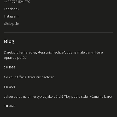
+420 778 524 270
Facebook
Instagram
@ele.pele
Blog
Dárek pro kamarádku, která „nic nechce“: tipy na malé dárky, které
opravdu potěší
3.8.2026
Co koupit ženě, která nic nechce?
3.8.2026
Jakou barvu náramku vybrat jako dárek? Tipy podle stylu i významu barev
3.8.2026