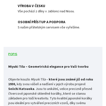
VÝROBA V ČESKU
Vše pochází z dílny v Jablonci nad Nisou.
OSOBNÍ PŘÍSTUP A PODPORA
S našim přátelským servisem vše vyřešíme.
POPIS
Miyuki Tila – Geometrická elegance pro Vaši tvorbu
Objevte kouzlo
Miyuki Tila
–
které jsou známé již od roku
1930,
kdy svou vášeň a nadšení v jejich výrobu projevil
Seiichi
Katsuoka
. Jsou to
unikátní, velice precizně přesné
čtvercové japonské skleněné korálky, které se stanou
základem pro Vaší kreativitu. Tyto kvalitní japonské korálky
jsou ideální pro vytváření precizních vzorů, díky svému