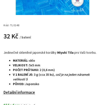
Kód:
TL0148
32 Kč
/ balení
Jedinečné skleněné japonské korálky
Miyuki Tila
pro Vaši tvorbu.
MATERIÁL:
sklo
VELIKOST:
5x5 mm
POČET PRŮTAHU:
2 (0,6 mm)
V 1 BALENÍ JE:
3 g (cca 35 ks),
což je na jeden náramek
velikosti S
PŮVOD:
Japonsko
Detailní informace