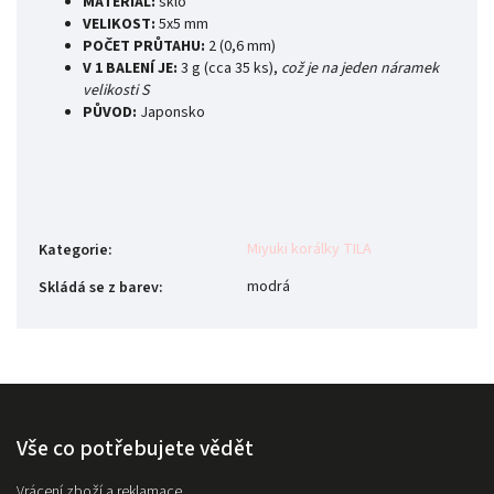
MATERIÁL:
sklo
VELIKOST:
5x5 mm
POČET PRŮTAHU:
2
(0,6 mm)
V 1 BALENÍ JE:
3 g (cca 35 ks),
což je na jeden náramek
velikosti S
PŮVOD:
Japonsko
Miyuki korálky TILA
Kategorie
:
modrá
Skládá se z barev
:
Vše co potřebujete vědět
Vrácení zboží a reklamace