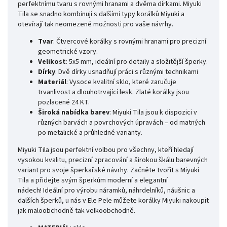
perfektnímu tvaru s rovnými hranami a dvěma dírkami. Miyuki
Tila se snadno kombinují s dalšími typy korálků Miyuki a
otevírají tak neomezené možnosti pro vaše návrhy.
Tvar
: Čtvercové korálky s rovnými hranami pro precizní
geometrické vzory.
Velikost
: 5x5 mm, ideální pro detaily a složitější šperky.
Dírky
: Dvě dírky usnadňují práci s různými technikami
Materiál
: Vysoce kvalitní sklo, které zaručuje
trvanlivost a dlouhotrvající lesk. Zlaté korálky jsou
pozlacené 24 KT.
Široká nabídka barev
: Miyuki Tila jsou k dispozici v
různých barvách a povrchových úpravách – od matných
po metalické a průhledné varianty.
Miyuki Tila jsou perfektní volbou pro všechny, kteří hledají
vysokou kvalitu, precizní zpracování a širokou škálu barevných
variant pro svoje šperkařské návrhy. Začněte tvořit s Miyuki
Tila a přidejte svým šperkům moderní a elegantní
nádech! Ideální pro výrobu náramků, náhrdelníků, náušnic a
dalších šperků, u nás v Ele Pele můžete korálky Miyuki nakoupit
jak maloobchodně tak velkoobchodně.