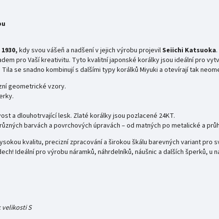
bu
 1930,
kdy svou vášeň a nadšení v jejich výrobu projevil
Seiichi
Katsuoka
.
em pro Vaší kreativitu. Tyto kvalitní japonské korálky jsou ideální pro vyt
 Tila se snadno kombinují s dalšími typy korálků Miyuki a otevírají tak ne
izní geometrické vzory.
perky.
ivost a dlouhotrvající lesk. Zlaté korálky jsou pozlacené 24KT.
i v různých barvách a povrchových úpravách – od matných po metalické a průh
 vysokou kvalitu, precizní zpracování a širokou škálu barevných variant pro 
ech! Ideální pro výrobu náramků, náhrdelníků, náušnic a dalších šperků, u n
velikosti S