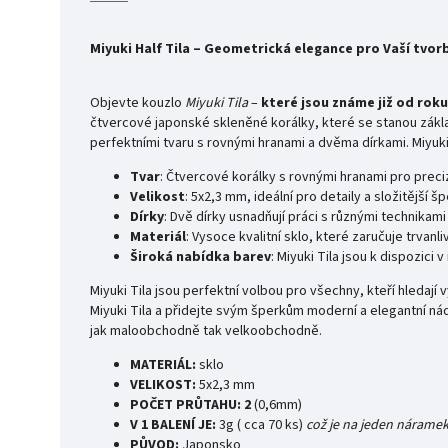
Miyuki Half Tila – Geometrická elegance pro Vaší tvor
Objevte kouzlo
Miyuki Tila
–
které jsou známe již od roku
čtvercové japonské skleněné korálky, které se stanou základ
perfektními tvaru s rovnými hranami a dvěma dírkami. Miyuki
Tvar
: Čtvercové korálky s rovnými hranami pro prec
Velikost
: 5x2,3 mm, ideální pro detaily a složitější š
Dírky
: Dvě dírky usnadňují práci s různými technikami
Materiál
: Vysoce kvalitní sklo, které zaručuje trvanl
Široká nabídka barev
: Miyuki Tila jsou k dispozic
Miyuki Tila jsou perfektní volbou pro všechny, kteří hledají
Miyuki Tila a přidejte svým šperkům moderní a elegantní nád
jak maloobchodně tak velkoobchodně.
MATERIÁL:
sklo
VELIKOST:
5x2,3 mm
POČET PRŮTAHU: 2
(0,6mm)
V 1 BALENÍ JE:
3g ( cca 70 ks)
což je na jeden náramek 
PŮVOD:
Japonsko