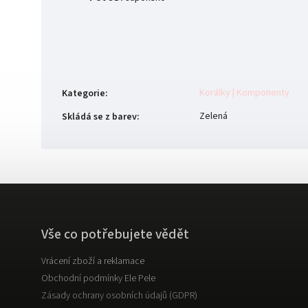
Korálky | Komponenty
Kategorie
:
Zelená
Skládá se z barev
:
Vše co potřebujete vědět
Vrácení zboží a reklamace
Obchodní podmínky Ele Pele
Zásady ochrany osobních údajů (GDPR)