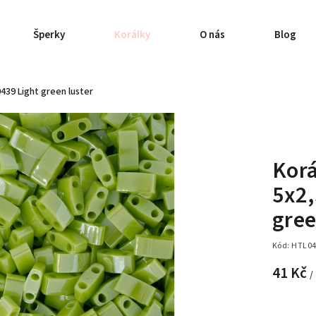
Šperky
Korálky
O nás
Blog
439 Light green luster
Korá
5x2
gree
Kód:
HTL04
41 Kč
/