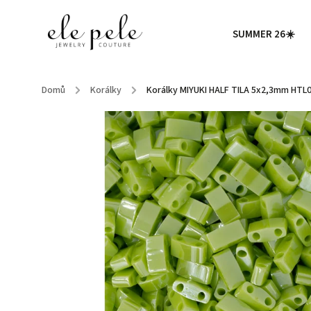
SUMMER 26☀️
Domů
/
Korálky
/
Korálky MIYUKI HALF TILA 5x2,3mm HTL0