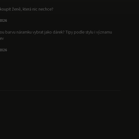
koupit ženě, která nic nechce?
.2026
ou barvu náramku vybrat jako dárek? Tipy podle stylu i významu
ev
.2026