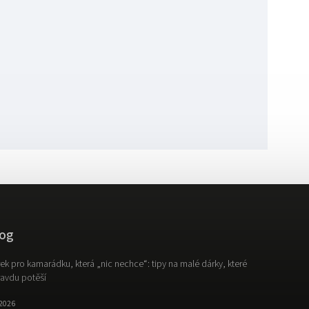
og
ek pro kamarádku, která „nic nechce“: tipy na malé dárky, které
avdu potěší
.2026