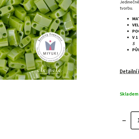
Jedinečné
tvorbu.
MA
VE
PO
V 1
S
PŮ
Detailní
Skladem