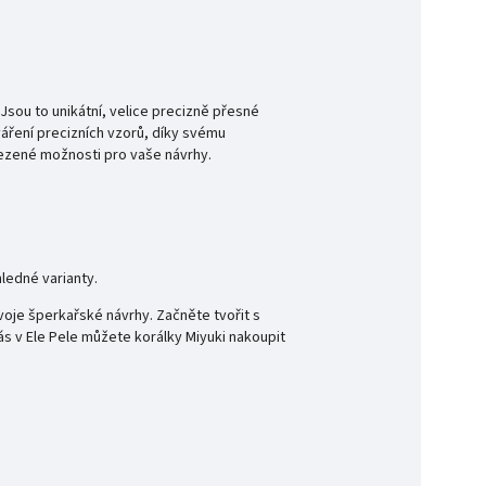
 Jsou to
unikátní, velice precizně přesné
váření precizních vzorů, díky svému
omezené možnosti pro vaše návrhy.
ledné varianty.
svoje šperkařské návrhy. Začněte tvořit s
ás v Ele Pele můžete korálky Miyuki nakoupit