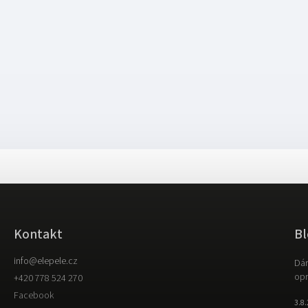
Kontakt
Bl
info
@
elepele.cz
Dár
opr
+420 778 524 270
Facebook
3.8