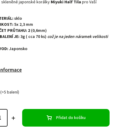
 skleněné japonské korálky
Miyuki Half Tila
pro Vaší
TERIÁL:
sklo
LIKOST:
5x 2,3 mm
ČET PRŮTAHU: 2
(0,6mm)
 BALENÍ JE:
3g ( cca 70 ks)
což je na jeden náramek velikosti
VOD:
Japonsko
 informace
(>5 balení)
Přidat do košíku