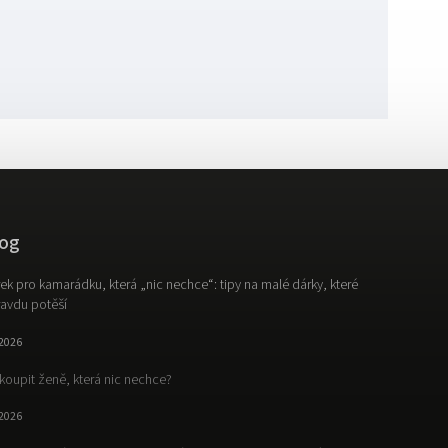
og
ek pro kamarádku, která „nic nechce“: tipy na malé dárky, které
avdu potěší
.2026
koupit ženě, která nic nechce?
.2026