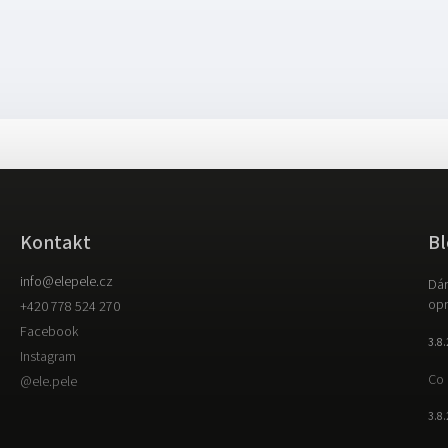
Kontakt
Bl
info
@
elepele.cz
Dár
opr
+420 778 524 270
Facebook
3.8
Instagram
Co 
@ele.pele
3.8