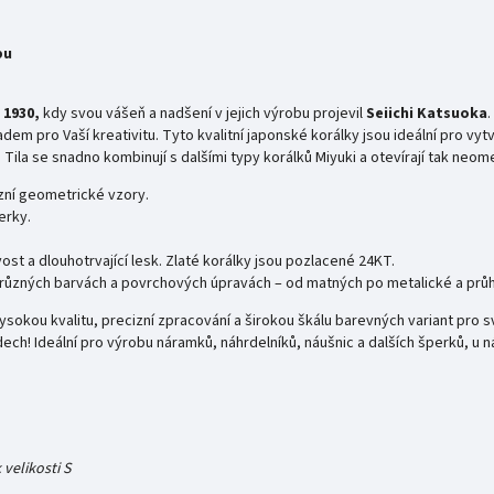
bu
 1930,
kdy svou vášeň a nadšení v jejich výrobu projevil
Seiichi
Katsuoka
.
em pro Vaší kreativitu. Tyto kvalitní japonské korálky jsou ideální pro vyt
 Tila se snadno kombinují s dalšími typy korálků Miyuki a otevírají tak ne
izní geometrické vzory.
perky.
ivost a dlouhotrvající lesk. Zlaté korálky jsou pozlacené 24KT.
i v různých barvách a povrchových úpravách – od matných po metalické a průh
 vysokou kvalitu, precizní zpracování a širokou škálu barevných variant pro 
ech! Ideální pro výrobu náramků, náhrdelníků, náušnic a dalších šperků, u n
velikosti S