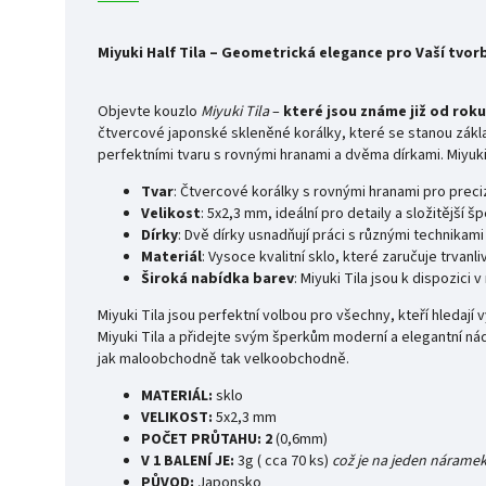
Miyuki Half Tila – Geometrická elegance pro Vaší tvor
Objevte kouzlo
Miyuki Tila
–
které jsou známe již od roku
čtvercové japonské skleněné korálky, které se stanou základ
perfektními tvaru s rovnými hranami a dvěma dírkami. Miyuki
Tvar
: Čtvercové korálky s rovnými hranami pro prec
Velikost
: 5x2,3 mm, ideální pro detaily a složitější š
Dírky
: Dvě dírky usnadňují práci s různými technikami
Materiál
: Vysoce kvalitní sklo, které zaručuje trvanl
Široká nabídka barev
: Miyuki Tila jsou k dispozic
Miyuki Tila jsou perfektní volbou pro všechny, kteří hledají
Miyuki Tila a přidejte svým šperkům moderní a elegantní nád
jak maloobchodně tak velkoobchodně.
MATERIÁL:
sklo
VELIKOST:
5x2,3 mm
POČET PRŮTAHU: 2
(0,6mm)
V 1 BALENÍ JE:
3g ( cca 70 ks)
což je na jeden náramek 
PŮVOD:
Japonsko