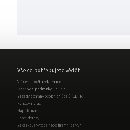
Vše co potřebujete vědět
Vrácení zboží a reklamace
Obchodní podmínky Ele Pele
Zásady ochrany osobních údajů (GDPR)
Puncovní úřad
Napište nám
Časté dotazy
Zakázková výroba nebo firemní dárky?