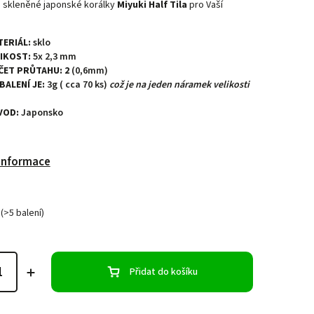
 skleněné japonské korálky
Miyuki Half Tila
pro Vaší
TERIÁL:
sklo
LIKOST:
5x 2,3 mm
ČET PRŮTAHU: 2
(0,6mm)
 BALENÍ JE:
3g ( cca 70 ks)
což je na jeden náramek velikosti
VOD:
Japonsko
 informace
(>5 balení)
Přidat do košíku