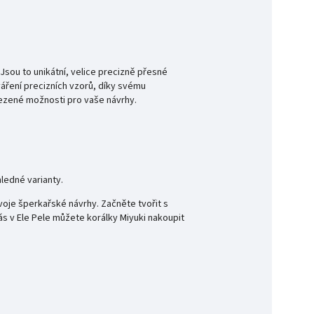
 Jsou to
unikátní, velice precizně přesné
váření precizních vzorů, díky svému
omezené možnosti pro vaše návrhy.
ledné varianty.
svoje šperkařské návrhy. Začněte tvořit s
ás v Ele Pele můžete korálky Miyuki nakoupit