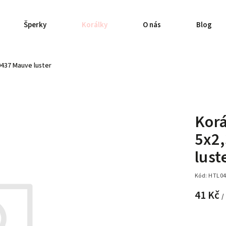
Šperky
Korálky
O nás
Blog
437 Mauve luster
Korá
5x2
lust
Kód:
HTL04
41 Kč
/