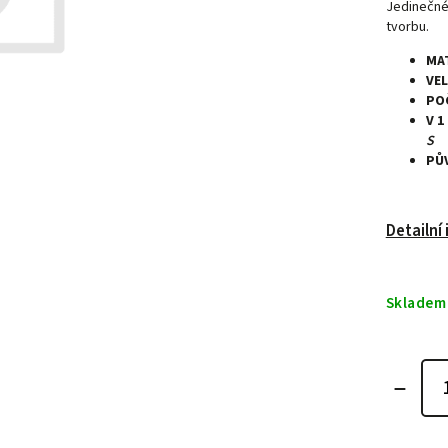
Jedinečné
tvorbu.
MA
VE
PO
V 1
S
PŮ
Detailní
Skladem