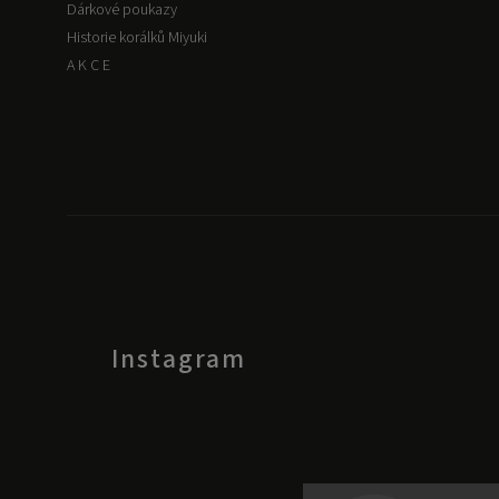
Dárkové poukazy
Historie korálků Miyuki
A K C E
Instagram