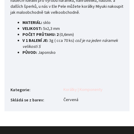
nádech! Ideální pro výrobu náramků, náhrdelníků, náušnic a
dalších šperků, u nás v Ele Pele můžete korálky Miyuki nakoupit
jak maloobchodně tak velkoobchodně.
MATERIÁL:
sklo
VELIKOST:
5x2,3 mm
POČET PRŮTAHU: 2
(0,6mm)
V 1 BALENÍ JE:
3g ( cca 70 ks)
což je na jeden náramek
velikosti S
PŮVOD:
Japonsko
Korálky | Komponenty
Kategorie
:
Červená
Skládá se z barev
: