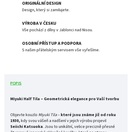
ORIGINÁLNÍ DESIGN
Design, který si zamilujete.
VÝROBA V ČESKU
Vše pochází z dílny v Jablonci nad Nisou.
OSOBNÍ PŘÍSTUP A PODPORA
S našim přátelským servisem vše vyřešíme.
POPIS
Miyuki Half Tila – Geometrická elegance pro Vaší tvorbu
Objevte kouzlo
Miyuki Tila
–
které jsou známe již od roku
1930,
kdy svou vášeň a nadšení v jejich výrobu projevil
Seiichi
Katsuoka
. Jsou to
unikátní, velice precizně přesné