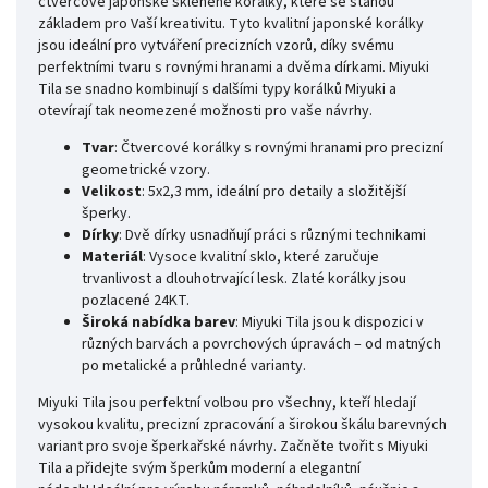
čtvercové japonské skleněné korálky, které se stanou
základem pro Vaší kreativitu. Tyto kvalitní japonské korálky
jsou ideální pro vytváření precizních vzorů, díky svému
perfektními tvaru s rovnými hranami a dvěma dírkami. Miyuki
Tila se snadno kombinují s dalšími typy korálků Miyuki a
otevírají tak neomezené možnosti pro vaše návrhy.
Tvar
: Čtvercové korálky s rovnými hranami pro precizní
geometrické vzory.
Velikost
: 5x2,3 mm, ideální pro detaily a složitější
šperky.
Dírky
: Dvě dírky usnadňují práci s různými technikami
Materiál
: Vysoce kvalitní sklo, které zaručuje
trvanlivost a dlouhotrvající lesk. Zlaté korálky jsou
pozlacené 24KT.
Široká nabídka barev
: Miyuki Tila jsou k dispozici v
různých barvách a povrchových úpravách – od matných
po metalické a průhledné varianty.
Miyuki Tila jsou perfektní volbou pro všechny, kteří hledají
vysokou kvalitu, precizní zpracování a širokou škálu barevných
variant pro svoje šperkařské návrhy. Začněte tvořit s Miyuki
Tila a přidejte svým šperkům moderní a elegantní