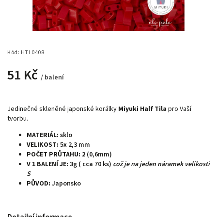
Kód:
HTL0408
51 Kč
/ balení
Jedinečné skleněné japonské korálky
Miyuki Half Tila
pro Vaší
tvorbu.
MATERIÁL:
sklo
VELIKOST:
5x 2,3 mm
POČET PRŮTAHU: 2
(0,6mm)
V 1 BALENÍ JE:
3g ( cca 70 ks)
což je na jeden náramek velikosti
S
PŮVOD:
Japonsko