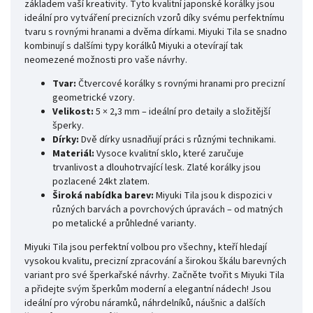
základem vaší kreativity. Tyto kvalitní japonské korálky jsou
ideální pro vytváření precizních vzorů díky svému perfektnímu
tvaru s rovnými hranami a dvěma dírkami. Miyuki Tila se snadno
kombinují s dalšími typy korálků Miyuki a otevírají tak
neomezené možnosti pro vaše návrhy.
Tvar:
Čtvercové korálky s rovnými hranami pro precizní
geometrické vzory.
Velikost:
5 × 2,3 mm – ideální pro detaily a složitější
šperky.
Dírky:
Dvě dírky usnadňují práci s různými technikami.
Materiál:
Vysoce kvalitní sklo, které zaručuje
trvanlivost a dlouhotrvající lesk. Zlaté korálky jsou
pozlacené 24kt zlatem.
Široká nabídka barev:
Miyuki Tila jsou k dispozici v
různých barvách a povrchových úpravách – od matných
po metalické a průhledné varianty.
Miyuki Tila jsou perfektní volbou pro všechny, kteří hledají
vysokou kvalitu, precizní zpracování a širokou škálu barevných
variant pro své šperkařské návrhy. Začněte tvořit s Miyuki Tila
a přidejte svým šperkům moderní a elegantní nádech! Jsou
ideální pro výrobu náramků, náhrdelníků, náušnic a dalších