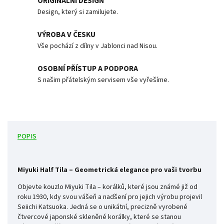
ORIGINÁLNÍ DESIGN
Design, který si zamilujete.
VÝROBA V ČESKU
Vše pochází z dílny v Jablonci nad Nisou.
OSOBNÍ PŘÍSTUP A PODPORA
S našim přátelským servisem vše vyřešíme.
POPIS
Miyuki Half Tila – Geometrická elegance pro vaši tvorbu
Objevte kouzlo Miyuki Tila – korálků, které jsou známé již od
roku 1930, kdy svou vášeň a nadšení pro jejich výrobu projevil
Seiichi Katsuoka. Jedná se o unikátní, precizně vyrobené
čtvercové japonské skleněné korálky, které se stanou