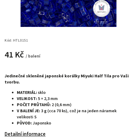
Kód:
HTL0151
41 Kč
/ balení
Jedinečné skleněné japonské korálky Miyuki Half Tila pro Vaši
tvorbu.
MATERIÁL:
sklo
VELIKOST:
5 × 2,3 mm
POČET PRŮTAHŮ:
2 (0,6 mm)
V BALENÍ JE:
3 g (cca 70 ks), což je na jeden náramek
velikosti S
PŮVOD:
Japonsko
Detailní informace