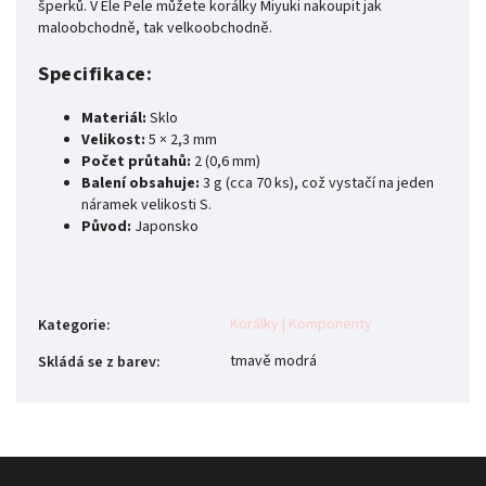
šperků. V Ele Pele můžete korálky Miyuki nakoupit jak
maloobchodně, tak velkoobchodně.
Specifikace:
Materiál:
Sklo
Velikost:
5 × 2,3 mm
Počet průtahů:
2 (0,6 mm)
Balení obsahuje:
3 g (cca 70 ks), což vystačí na jeden
náramek velikosti S.
Původ:
Japonsko
Korálky | Komponenty
Kategorie
:
tmavě modrá
Skládá se z barev
: