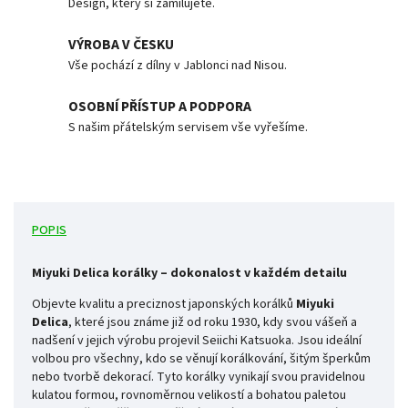
Design, který si zamilujete.
VÝROBA V ČESKU
Vše pochází z dílny v Jablonci nad Nisou.
OSOBNÍ PŘÍSTUP A PODPORA
S našim přátelským servisem vše vyřešíme.
POPIS
Miyuki Delica korálky – dokonalost v každém detailu
Objevte kvalitu a preciznost japonských korálků
Miyuki
Delica
, které jsou známe již od roku 1930,
kdy svou vášeň a
nadšení v jejich výrobu projevil Seiichi
Katsuoka.
Jsou ideální
volbou pro všechny, kdo se věnují korálkování, šitým šperkům
nebo tvorbě dekorací. Tyto korálky vynikají svou pravidelnou
kulatou formou, rovnoměrnou velikostí a bohatou paletou