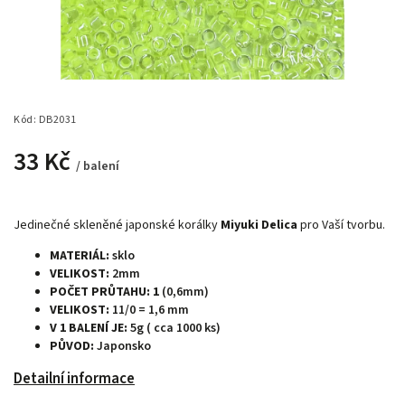
Kód:
DB2031
33 Kč
/ balení
Jedinečné skleněné japonské korálky
Miyuki Delica
pro Vaší tvorbu.
MATERIÁL:
sklo
VELIKOST:
2mm
POČET PRŮTAHU: 1
(0,6mm)
VELIKOST:
11/0 = 1,6 mm
V 1 BALENÍ JE:
5g ( cca 1000 ks)
PŮVOD:
Japonsko
Detailní informace