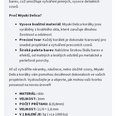
barev, což umožňuje vytváření jemných, vysoce detailních
vzorů.
Proč Miyuki Delica?
Vysoce kvalitní materiál
: Miyuki Delica korálky jsou
vyráběny z kvalitního skla, které zaručuje dlouhou
životnost a odolnost.
Precizní tvar
: Každý korálek je dokonale tvarovaný pro
snadné proplétání a vytváření precizních vzorů.
Široká paleta barev
: Nabízíme širokou škálu barev a
efektů, od matných a lesklých odstínů po metalické a
perleťové povrchy.
Ať už vytváříte náramky, náušnice, nebo složité vzory, Miyuki
Delica korálky vám pomohou dosáhnout dokonalosti ve vašich
projektech. Vyzkoušejte je a objevte, jak mohou vaši tvorbu
posunout na novou úroveň!
MATERIÁL:
sklo
VELIKOST:
2mm
POČET PRŮTAHU: 1
(0,6mm)
VELIKOST:
11/0 = 1,6 mm
V 1 BALENÍ JE:
5g ( cca 1000 ks)