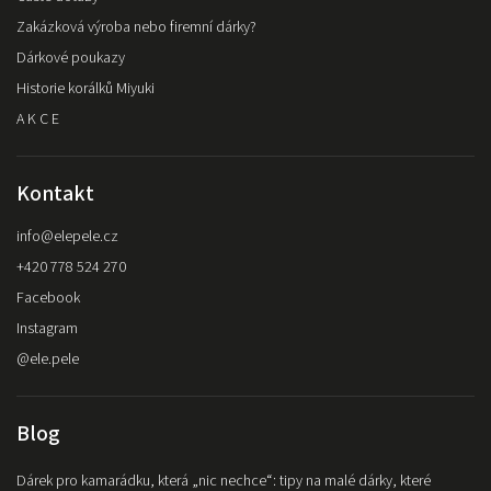
Zakázková výroba nebo firemní dárky?
Dárkové poukazy
Historie korálků Miyuki
A K C E
Kontakt
info
@
elepele.cz
+420 778 524 270
Facebook
Instagram
@ele.pele
Blog
Dárek pro kamarádku, která „nic nechce“: tipy na malé dárky, které