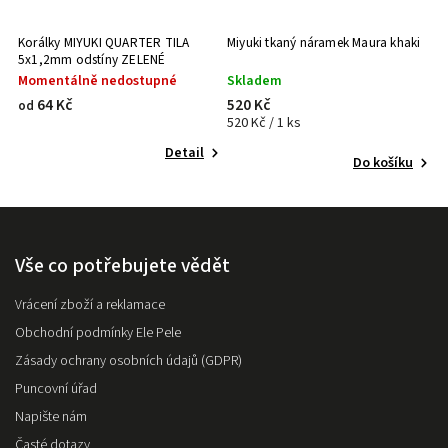
Korálky MIYUKI QUARTER TILA
Miyuki tkaný náramek Maura khaki
5x1,2mm odstíny ZELENÉ
Momentálně nedostupné
Skladem
64 Kč
520 Kč
od
520 Kč / 1 ks
Detail
Do košíku
Vše co potřebujete vědět
Vrácení zboží a reklamace
Obchodní podmínky Ele Pele
Zásady ochrany osobních údajů (GDPR)
Puncovní úřad
Napište nám
Časté dotazy