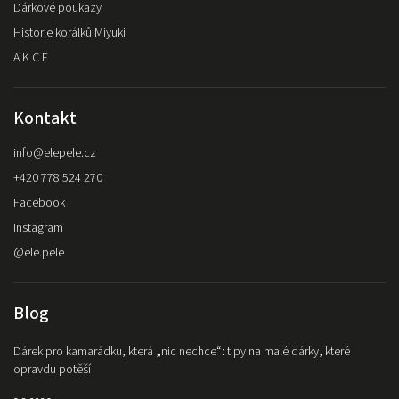
Dárkové poukazy
Historie korálků Miyuki
A K C E
Kontakt
info
@
elepele.cz
+420 778 524 270
Facebook
Instagram
@ele.pele
Blog
Dárek pro kamarádku, která „nic nechce“: tipy na malé dárky, které
opravdu potěší