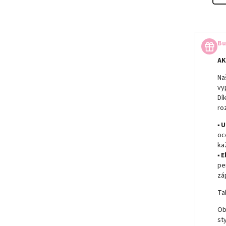
Bu
AK
Na
vy
Dí
roz
▪
U
oc
ka
▪
E
pe
zá
Ta
Ob
st