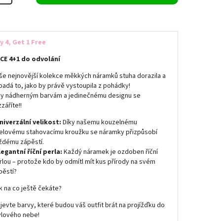
y 4, Get 1 Free
CE 4+1 do odvolání
še nejnovější kolekce měkkých náramků stuha dorazila a
padá to, jako by právě vystoupila z pohádky!
ky nádherným barvám a jedinečnému designu se
záříte!!
niverzální velikost:
Díky našemu kouzelnému
elovému stahovacímu kroužku se náramky přizpůsobí
ždému zápěstí.
legantní říční perla:
Každý náramek je ozdoben říční
rlou – protože kdo by odmítl mít kus přírody na svém
pěstí?
k na co ještě čekáte?
jevte barvy, které budou váš outfit brát na projížďku do
ylového nebe!