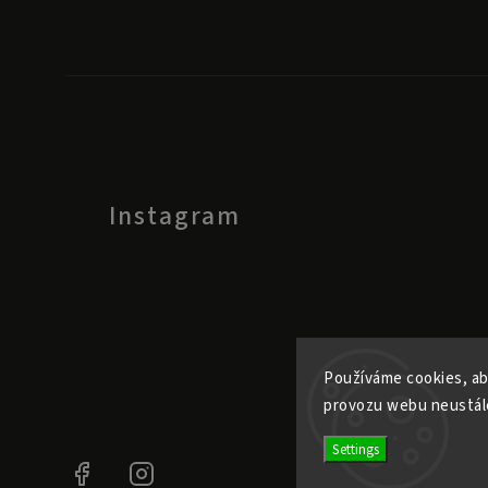
Instagram
Používáme cookies, ab
provozu webu neustále
Settings
Facebook
Instagram
@ele.pele