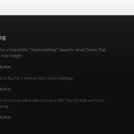
og
t for a Friend Who "Wants Nothing": Ideas for Small Tokens That
l Truly Delight
08/2026
t to Buy for a Woman Who Wants Nothing?
08/2026
 to Choose a Bracelet Color as a Gift? Tips by Style and Color
aning
08/2026