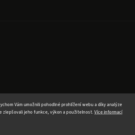
ychom Vám umožnili pohodlné prohlížení webu a díky analýze
Copyright 2026
Ele Pele
. All rights reserved.
 zlepšovali jeho funkce, výkon a použitelnost.
Více informací
Edit cookie settings
Vytvořil
Shoptet
| Design
Shoptak.cz