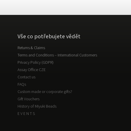
Vše co potřebujete vědět
Returns & Claims
Terms and Conditions – International Customers
Privacy Policy (GDPR)
Assay Office CZE
Contact us
FAQs
Custom made or corporate gifts?
Gift Vouchers
History of Miyuki Beads
E V E N T S