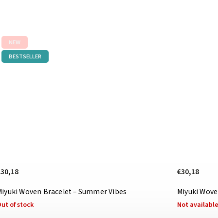
NEW
BESTSELLER
€30,18
€30,18
Miyuki Woven Bracelet – Summer Vibes
Miyuki Wove
ut of stock
Not availabl