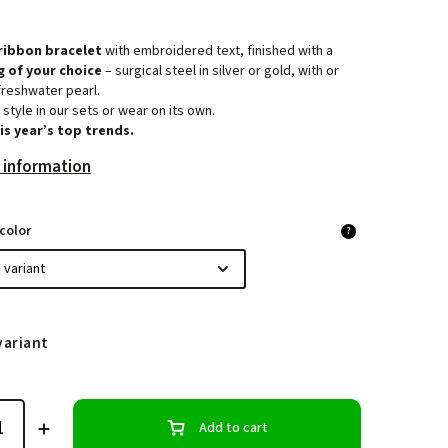
ribbon bracelet
with embroidered text, finished with a
ng of your choice
– surgical steel in silver or gold, with or
freshwater pearl.
 style in our sets or wear on its own.
is year’s top trends.
 information
color
?
variant
Add to cart