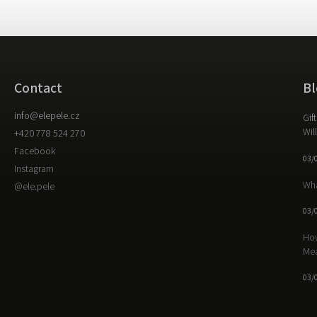
Contact
Bl
info
@
elepele.cz
Gif
Wil
+420 778 524 270
Facebook
03/
Instagram
Wha
@ele.pele
03/
How
Me
03/