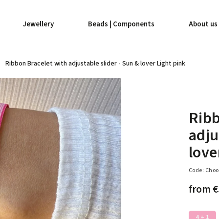
Jewellery
Beads | Components
About us
Ribbon Bracelet with adjustable slider - Sun & lover Light pink
Ribb
adju
love
Code:
Choo
from
€
4 + 1