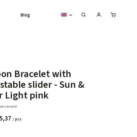
Blog
on Bracelet with
stable slider - Sun &
r Light pink
se variant
5,37
/ pcs