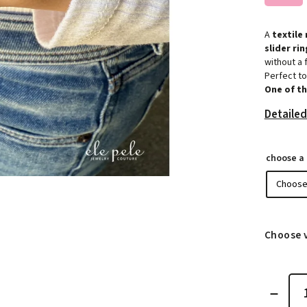
A
textile 
slider ri
without a 
Perfect to
One of th
Detailed
choose a 
Choose 