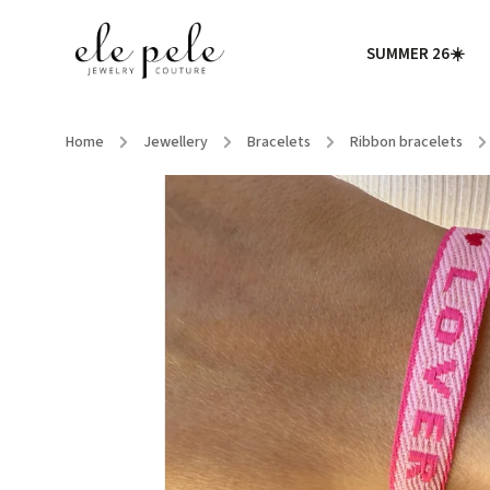
SUMMER 26☀️
Home
/
Jewellery
/
Bracelets
/
Ribbon bracelets
/