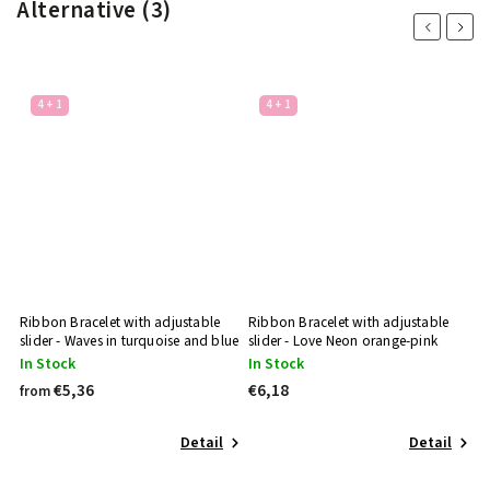
Alternative (3)
Previous
Next
4 + 1
4 + 1
Ribbon Bracelet with adjustable
Ribbon Bracelet with adjustable
slider - Waves in turquoise and blue
slider - Love Neon orange-pink
In Stock
In Stock
€5,36
€6,18
from
Detail
Detail