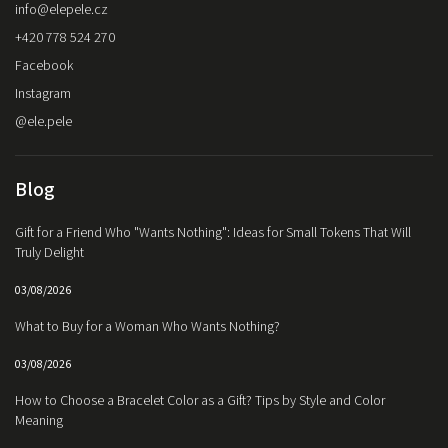
info
@
elepele.cz
+420 778 524 270
Facebook
Instagram
@ele.pele
Blog
Gift for a Friend Who "Wants Nothing": Ideas for Small Tokens That Will
Truly Delight
03/08/2026
What to Buy for a Woman Who Wants Nothing?
03/08/2026
How to Choose a Bracelet Color as a Gift? Tips by Style and Color
Meaning