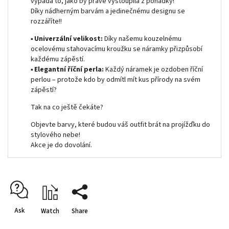
vypadá to, jako by právě vystoupila z pohádky!
Díky nádherným barvám a jedinečnému designu se
rozzáříte!!
▪
Univerzální velikost:
Díky našemu kouzelnému
ocelovému stahovacímu kroužku se náramky přizpůsobí
každému zápěstí.
▪
Elegantní říční perla:
Každý náramek je ozdoben říční
perlou – protože kdo by odmítl mít kus přírody na svém
zápěstí?
Tak na co ještě čekáte?
Objevte barvy, které budou váš outfit brát na projížďku do
stylového nebe!
Akce je do dovolání.
Ask
Watch
Share