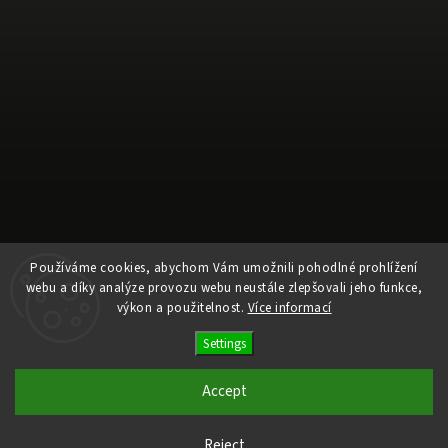
Používáme cookies, abychom Vám umožnili pohodlné prohlížení
webu a díky analýze provozu webu neustále zlepšovali jeho funkce,
Follow on Instagram
výkon a použitelnost.
Více informací
Settings
Copyright 2026
Ele Pele
. All rights reserved.
Edit cookie settings
Accept
Vytvořil
Shoptet
| Design
Shoptak.cz
Reject