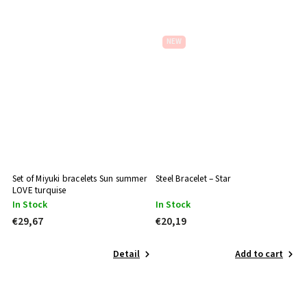
NEW
Set of Miyuki bracelets Sun summer
Steel Bracelet – Star
LOVE turquise
In Stock
In Stock
€29,67
€20,19
Detail
Add to cart